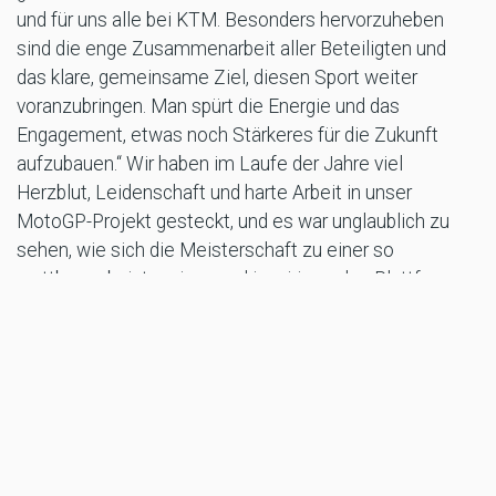
und für uns alle bei KTM. Besonders hervorzuheben
sind die enge Zusammenarbeit aller Beteiligten und
das klare, gemeinsame Ziel, diesen Sport weiter
voranzubringen. Man spürt die Energie und das
Engagement, etwas noch Stärkeres für die Zukunft
aufzubauen.“ Wir haben im Laufe der Jahre viel
Herzblut, Leidenschaft und harte Arbeit in unser
MotoGP-Projekt gesteckt, und es war unglaublich zu
sehen, wie sich die Meisterschaft zu einer so
wettbewerbsintensiven und inspirierenden Plattform
entwickelt hat. Die MotoGP verkörpert das Allerbeste
unseres Sports – Leistung, Innovation und Rennsport
pur – und schafft auf ganz besondere Weise eine
Verbindung zu den Fans auf der ganzen Welt. „Diese
neue Vereinbarung bietet uns eine hervorragende
Grundlage, um uns weiterhin Herausforderungen zu
stellen, uns ständig zu verbessern und an vorderster