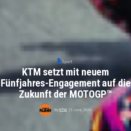
Sport
KTM setzt mit neuem
Fünfjahres-Engagement auf die
Zukunft der MOTOGP™
By
KTM
,
23 June, 2026