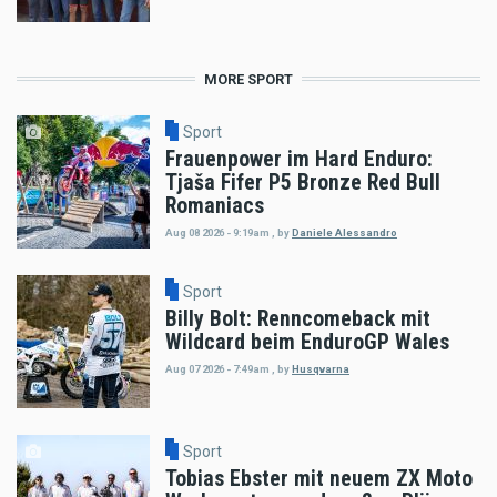
MORE SPORT
Sport
Frauenpower im Hard Enduro:
Tjaša Fifer P5 Bronze Red Bull
Romaniacs
Aug 08 2026 - 9:19am
,
by
Daniele Alessandro
Sport
Billy Bolt: Renncomeback mit
Wildcard beim EnduroGP Wales
Aug 07 2026 - 7:49am
,
by
Husqvarna
Sport
Tobias Ebster mit neuem ZX Moto