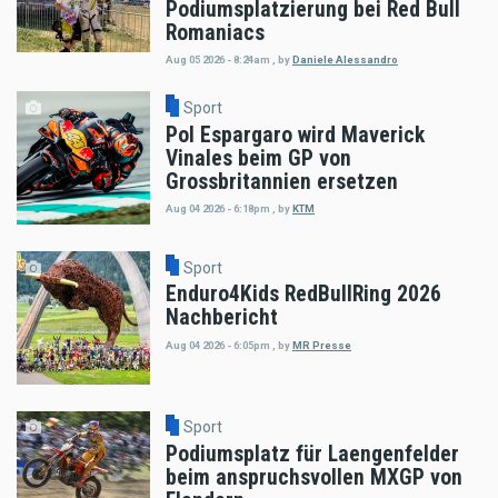
Podiumsplatzierung bei Red Bull
Romaniacs
Aug 05 2026 - 8:24am
,
by
Daniele Alessandro
Sport
Pol Espargaro wird Maverick
Vinales beim GP von
Grossbritannien ersetzen
Aug 04 2026 - 6:18pm
,
by
KTM
Sport
Enduro4Kids RedBullRing 2026
Nachbericht
Aug 04 2026 - 6:05pm
,
by
MR Presse
Sport
Podiumsplatz für Laengenfelder
beim anspruchsvollen MXGP von