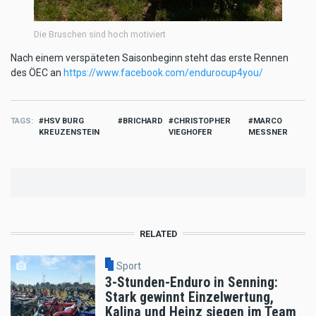
Die Bruschen sind hoch motiviert
Nach einem verspäteten Saisonbeginn steht das erste Rennen
des ÖEC an
https://www.facebook.com/endurocup4you/
TAGS
HSV BURG
BRICHARD
CHRISTOPHER
MARCO
KREUZENSTEIN
VIEGHOFER
MESSNER
RELATED
Sport
3-Stunden-Enduro in Senning:
Stark gewinnt Einzelwertung,
Kalina und Heinz siegen im Team