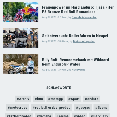
Frauenpower im Hard Enduro: Tjaša Fifer
P5 Bronze Red Bull Romaniacs
Aug 08 2026 - 9:19am
,
by
Daniele Alessandro
Selbstversuch: Rollerfahren in Neapel
Aug 07 2026 - 10:07am
,
by
Motorradreporter
Billy Bolt: Renncomeback mit Wildcard
beim EnduroGP Wales
Aug 07 2026 - 7:49am
,
by
Husqvarna
SCHLAGWORTE
Archiv
ktm
motogp
Sport
enduro
motocross
red bull erzbergrodeo
gasgas
Szene
Erzbergrodeo
yamaha
eicma
video
ServusTV