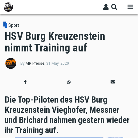
Skip
to
main
content
Sport
HSV Burg Kreuzenstein
nimmt Training auf
By
MR Presse
,
31 May, 2020
Die Top-Piloten des HSV Burg
Kreuzenstein Vieghofer, Messner
und Brichard nahmen gestern wieder
ihr Training auf.