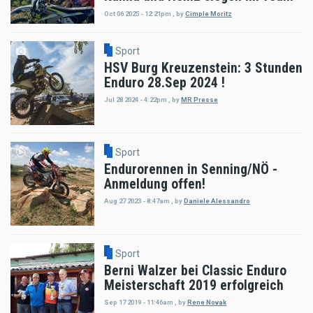
Oct 06 2025 - 12:21pm
,
by
Cimple Moritz
Sport
HSV Burg Kreuzenstein: 3 Stunden
Enduro 28.Sep 2024 !
Jul 28 2024 - 4:22pm
,
by
MR Presse
Sport
Endurorennen in Senning/NÖ -
Anmeldung offen!
Aug 27 2023 - 8:47am
,
by
Daniele Alessandro
Sport
Berni Walzer bei Classic Enduro
Meisterschaft 2019 erfolgreich
Sep 17 2019 - 11:46am
,
by
Rene Novak