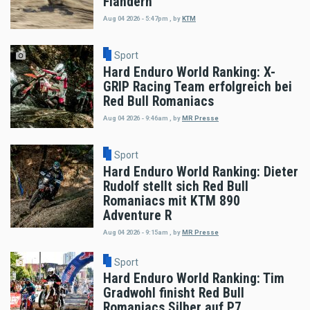
Flandern
Aug 04 2026 - 5:47pm
,
by
KTM
Sport
Hard Enduro World Ranking: X-
GRIP Racing Team erfolgreich bei
Red Bull Romaniacs
Aug 04 2026 - 9:46am
,
by
MR Presse
Sport
Hard Enduro World Ranking: Dieter
Rudolf stellt sich Red Bull
Romaniacs mit KTM 890
Adventure R
Aug 04 2026 - 9:15am
,
by
MR Presse
Sport
Hard Enduro World Ranking: Tim
Gradwohl finisht Red Bull
Romaniacs Silber auf P7