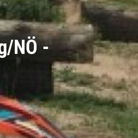
g/NÖ -
!