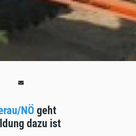
kerau/NÖ
geht
ldung dazu ist