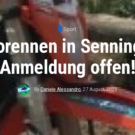
Sport
orennen in Sennin
Anmeldung offen
By
Daniele Alessandro
,
27 August, 2023