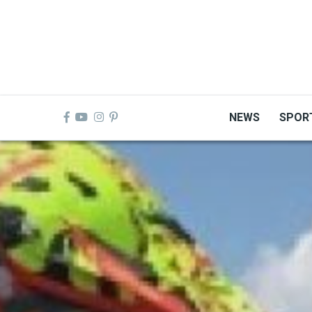
Skip
to
main
content
NEWS
SPOR