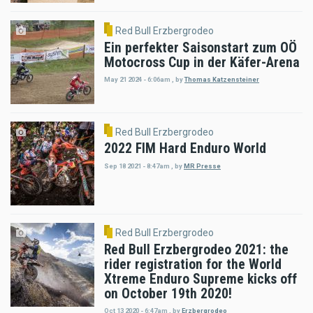
Red Bull Erzbergrodeo
Ein perfekter Saisonstart zum OÖ
Motocross Cup in der Käfer-Arena
May 21 2024 - 6:06am
,
by
Thomas Katzensteiner
Red Bull Erzbergrodeo
2022 FIM Hard Enduro World
Sep 18 2021 - 8:47am
,
by
MR Presse
Red Bull Erzbergrodeo
Red Bull Erzbergrodeo 2021: the
rider registration for the World
Xtreme Enduro Supreme kicks off
on October 19th 2020!
Oct 13 2020 - 6:47am
,
by
Erzbergrodeo