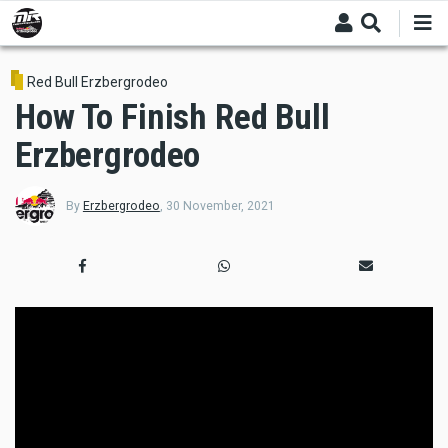
Skip
to
main
content
Red Bull Erzbergrodeo
How To Finish Red Bull
Erzbergrodeo
By
Erzbergrodeo
,
30 November, 2021