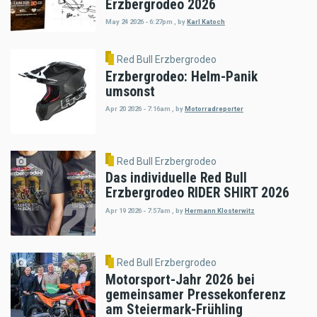
Erzbergrodeo 2026
May 24 2026 - 6:27pm
,
by
Karl Katoch
Red Bull Erzbergrodeo
Erzbergrodeo: Helm-Panik
umsonst
Apr 20 2026 - 7:16am
,
by
Motorradreporter
Red Bull Erzbergrodeo
Das individuelle Red Bull
Erzbergrodeo RIDER SHIRT 2026
Apr 19 2026 - 7:57am
,
by
Hermann Klosterwitz
Red Bull Erzbergrodeo
Motorsport-Jahr 2026 bei
gemeinsamer Pressekonferenz
am Steiermark-Frühling