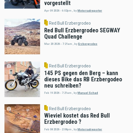
vorgestellt
Apr 09 2026 - 6:02pm
,
by
Motorradreporter
Red Bull Erzbergrodeo
Red Bull Erzbergrodeo SEGWAY
Quad Challenge
Mar 20 2026 - 7:21am
,
by
Erzbergrodeo
Red Bull Erzbergrodeo
145 PS gegen den Berg – kann
dieses Bike das RB Erzbergodeo
neu schreiben?
Feb 19 2026 - 7:21am
,
by
Manuel Schad
Red Bull Erzbergrodeo
Wieviel kostet das Red Bull
Erzbergrodeo ?
Feb 08 2026 - 2:08pm
,
by
Motorradreporter