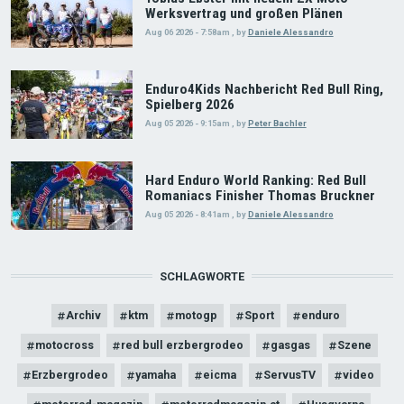
Werksvertrag und großen Plänen
Aug 06 2026 - 7:58am
,
by
Daniele Alessandro
Enduro4Kids Nachbericht Red Bull Ring,
Spielberg 2026
Aug 05 2026 - 9:15am
,
by
Peter Bachler
Hard Enduro World Ranking: Red Bull
Romaniacs Finisher Thomas Bruckner
Aug 05 2026 - 8:41am
,
by
Daniele Alessandro
SCHLAGWORTE
Archiv
ktm
motogp
Sport
enduro
motocross
red bull erzbergrodeo
gasgas
Szene
Erzbergrodeo
yamaha
eicma
ServusTV
video