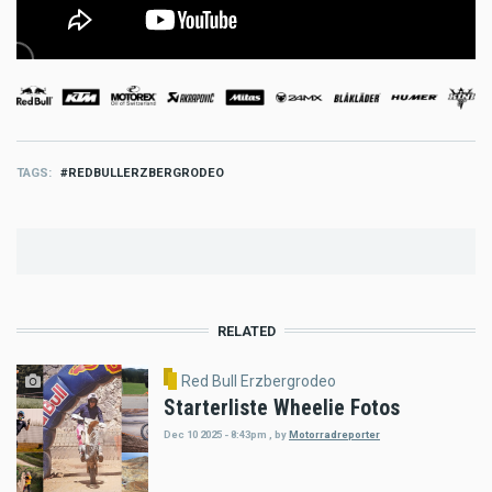
TAGS
REDBULLERZBERGRODEO
RELATED
Red Bull Erzbergrodeo
Starterliste Wheelie Fotos
Dec 10 2025 - 8:43pm
,
by
Motorradreporter