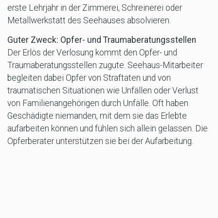
erste Lehrjahr in der Zimmerei, Schreinerei oder
Metallwerkstatt des Seehauses absolvieren.
Guter Zweck: Opfer- und Traumaberatungsstellen
Der Erlös der Verlosung kommt den Opfer- und
Traumaberatungsstellen zugute. Seehaus-Mitarbeiter
begleiten dabei Opfer von Straftaten und von
traumatischen Situationen wie Unfällen oder Verlust
von Familienangehörigen durch Unfälle. Oft haben
Geschädigte niemanden, mit dem sie das Erlebte
aufarbeiten können und fühlen sich allein gelassen. Die
Opferberater unterstützen sie bei der Aufarbeitung.
Über Seehaus e. V.:
Seehaus e. V. ist in den Bereichen Opferhilfe,
Straffälligenhilfe und Prävention tätig. Im Seehaus
Leonberg und im Seehaus Leipzig betreibt Seehaus e.
V. Strafvollzug in freier Form als Alternative zum