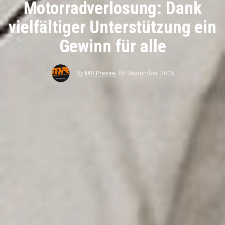
Motorradverlosung: Dank
vielfältiger Unterstützung ein
Gewinn für alle
By
MR Presse
,
05 September, 2025