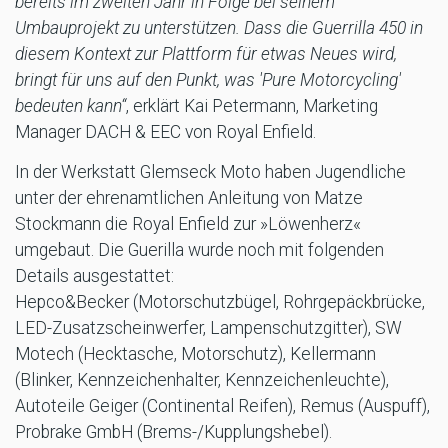
bereits im zweiten Jahr in Folge bei seinem
Umbauprojekt zu unterstützen. Dass die Guerrilla 450 in
diesem Kontext zur Plattform für etwas Neues wird,
bringt für uns auf den Punkt, was 'Pure Motorcycling'
bedeuten kann“
, erklärt Kai Petermann, Marketing
Manager DACH & EEC von Royal Enfield.
In der Werkstatt Glemseck Moto haben Jugendliche
unter der ehrenamtlichen Anleitung von Matze
Stockmann die Royal Enfield zur »Löwenherz«
umgebaut. Die Guerilla wurde noch mit folgenden
Details ausgestattet:
Hepco&Becker (Motorschutzbügel, Rohrgepäckbrücke,
LED-Zusatzscheinwerfer, Lampenschutzgitter), SW
Motech (Hecktasche, Motorschutz), Kellermann
(Blinker, Kennzeichenhalter, Kennzeichenleuchte),
Autoteile Geiger (Continental Reifen), Remus (Auspuff),
Probrake GmbH (Brems-/Kupplungshebel).