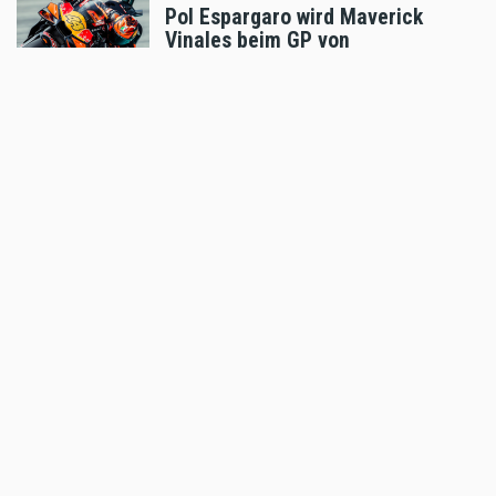
Pol Espargaro wird Maverick
Vinales beim GP von
Grossbritannien ersetzen
Aug 04 2026 - 6:18pm
,
by
KTM
Sport
Enduro4Kids RedBullRing 2026
Nachbericht
Aug 04 2026 - 6:05pm
,
by
MR Presse
Sport
Podiumsplatz für Laengenfelder
beim anspruchsvollen MXGP von
Flandern
Aug 04 2026 - 5:47pm
,
by
KTM
Sport
Hard Enduro World Ranking: X-