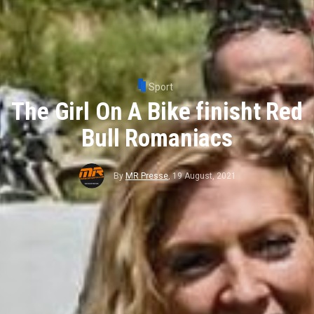
Sport
The Girl On A Bike finisht Red
Bull Romaniacs
By
MR Presse
,
19 August, 2021