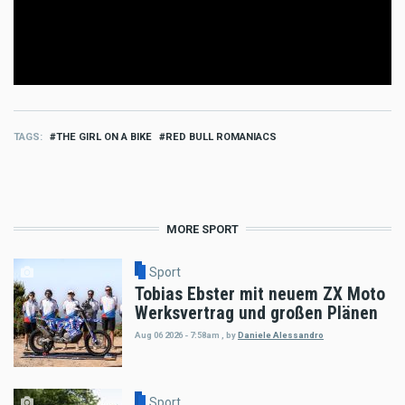
TAGS
THE GIRL ON A BIKE
RED BULL ROMANIACS
MORE SPORT
Sport
Tobias Ebster mit neuem ZX Moto
Werksvertrag und großen Plänen
Aug 06 2026 - 7:58am
,
by
Daniele Alessandro
Sport