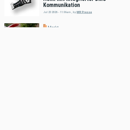
Kommunikation
Jul 23 2026 - 11:06am
,
by
MR Presse
Markt
auner Red Bull Romaniacs Setup-
Guide
Jul 18 2026 - 5:52pm
,
by
MR Presse
Markt
Klim Motorradbekleidung: THE
HEAT IS ON!
Jul 16 2026 - 8:52am
,
by
MR Presse
Markt
100 STÜCK WELTWEIT: SHOTGUN
650 x ROUGH CRAFTS