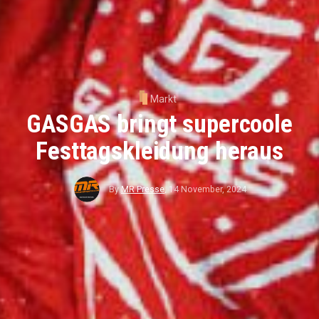
Markt
GASGAS bringt supercoole
Festtagskleidung heraus
By
MR Presse
,
14 November, 2024