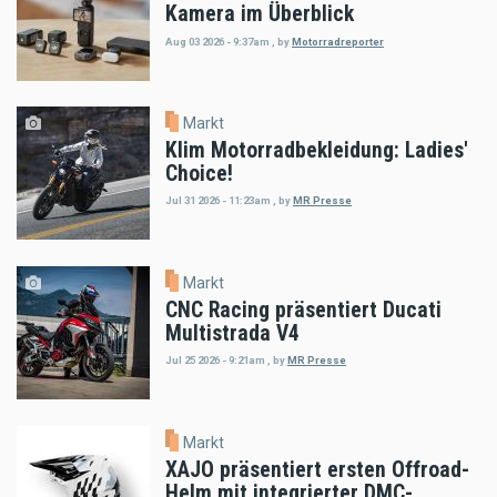
Kamera im Überblick
Aug 03 2026 - 9:37am
,
by
Motorradreporter
Markt
Klim Motorradbekleidung: Ladies'
Choice!
Jul 31 2026 - 11:23am
,
by
MR Presse
Markt
CNC Racing präsentiert Ducati
Multistrada V4
Jul 25 2026 - 9:21am
,
by
MR Presse
Markt
XAJO präsentiert ersten Offroad-
Helm mit integrierter DMC-