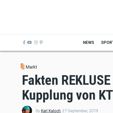
Skip
to
main
content
NEWS
SPOR
Markt
Fakten REKLUSE
Kupplung von K
By
Karl Katoch
,
27 September, 2019