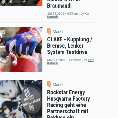
Braumandl
Jul 22 2021 - 6:59am
,
by
Karl
Katoch
Markt
CLAKE - Kupplung /
Bremse, Lenker
System Testdrive
Mar 14 2021 - 11:20am
,
by
Karl
Katoch
Markt
Rockstar Energy
Husqvarna Factory
Racing geht eine
Partnerschaft mit
Rekluse ein.