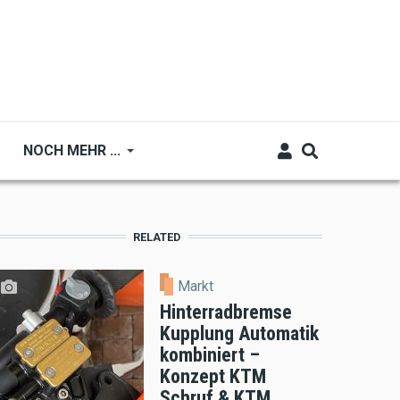
NOCH MEHR ...
RELATED
Markt
Hinterradbremse
Kupplung Automatik
kombiniert –
Konzept KTM
Schruf & KTM