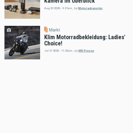
Kamera im Überblick
Aug 03 2026 - 9:37am
,
by
Motorradreporter
Markt
Klim Motorradbekleidung: Ladies'
Choice!
Jul 31 2026 - 11:23am
,
by
MR Presse
Markt
CNC Racing präsentiert Ducati
Multistrada V4
Jul 25 2026 - 9:21am
,
by
MR Presse
Markt
XAJO präsentiert ersten Offroad-
Helm mit integrierter DMC-