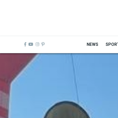
Skip
to
main
content
NEWS
SPOR