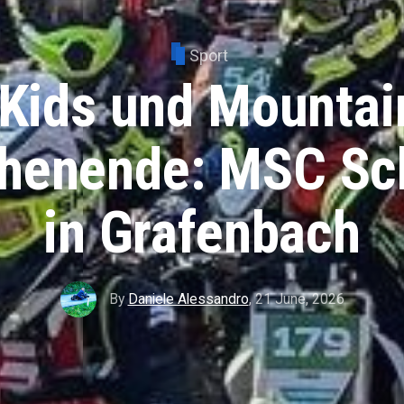
Sport
Kids und Mountai
henende: MSC Sc
in Grafenbach
By
Daniele Alessandro
,
21 June, 2026