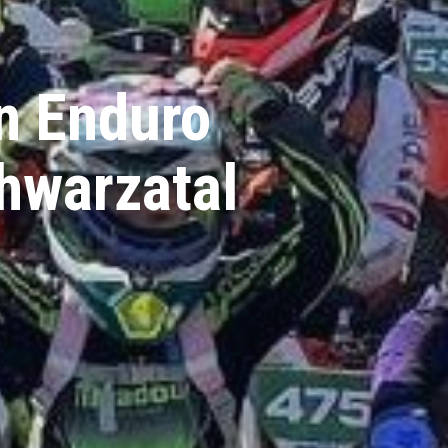
n Enduro
hwarzatal