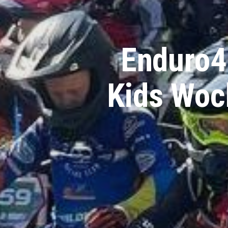
Enduro4
Kids Woc