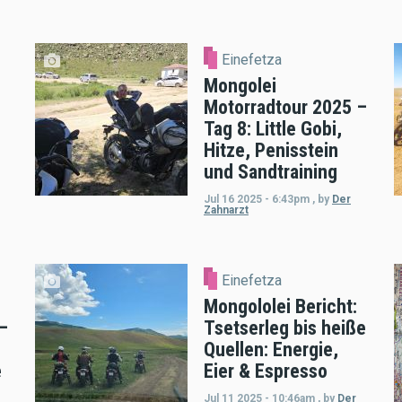
Einefetza
Mongolei
Motorradtour 2025 –
Tag 8: Little Gobi,
Hitze, Penisstein
und Sandtraining
Jul 16 2025 - 6:43pm
,
by
Der
Zahnarzt
Einefetza
Mongololei Bericht:
–
Tsetserleg bis heiße
Quellen: Energie,
e
Eier & Espresso
Jul 11 2025 - 10:46am
,
by
Der