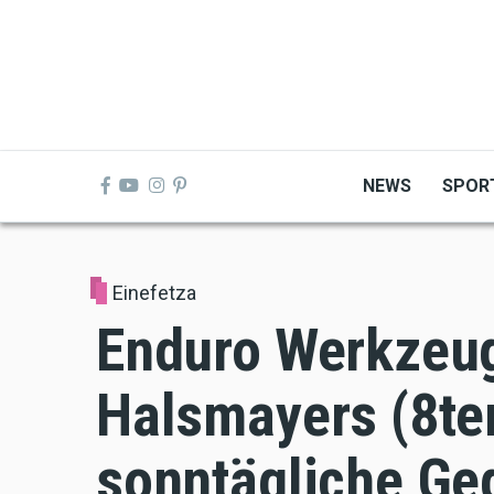
Skip
to
main
content
NEWS
SPOR
Einefetza
Enduro Werkzeug
Halsmayers (8te
sonntägliche Ge