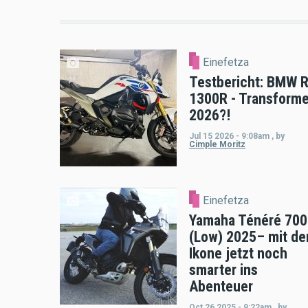
Einefetza
Testbericht: BMW 
1300R - Transforme
2026?!
Jul 15 2026 - 9:08am
,
by
Cimple Moritz
Einefetza
Yamaha Ténéré 700
(Low) 2025– mit de
Ikone jetzt noch
smarter ins
Abenteuer
Oct 26 2025 - 9:22am
,
by