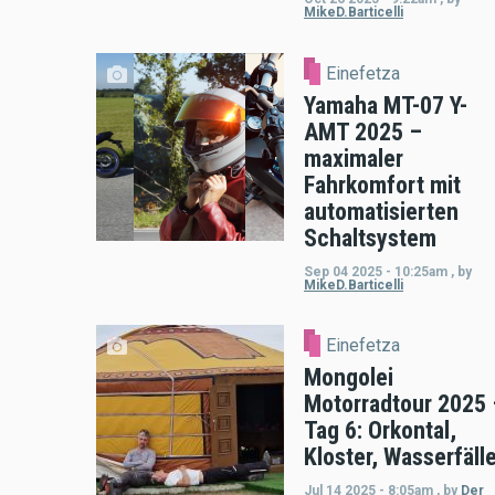
MikeD.Barticelli
Einefetza
Yamaha MT-07 Y-
AMT 2025 –
maximaler
Fahrkomfort mit
automatisierten
Schaltsystem
Sep 04 2025 - 10:25am
,
by
MikeD.Barticelli
Einefetza
Mongolei
Motorradtour 2025 
Tag 6: Orkontal,
Kloster, Wasserfäll
Jul 14 2025 - 8:05am
,
by
Der