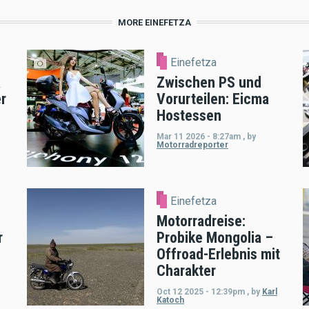
MORE EINEFETZA
Einefetza
R
Zwischen PS und
r
Vorurteilen: Eicma
Hostessen
Mar 11 2026 - 8:27am
,
by
Motorradreporter
Einefetza
Motorradreise:
r
Probike Mongolia –
Offroad-Erlebnis mit
Charakter
Oct 12 2025 - 12:39pm
,
by
Karl
Katoch