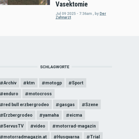
Vasektomie
Jul 09 2025 - 7:36am
,
by
Der
Zahnarzt
SCHLAGWORTE
Archiv
ktm
motogp
Sport
enduro
motocross
red bull erzbergrodeo
gasgas
Szene
Erzbergrodeo
yamaha
eicma
ServusTV
video
motorrad-magazin
motorradmagazin.at
Husqvarna
Trial