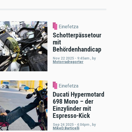
Einefetza
Schotterpässetour
mit
Behördenhandicap
Nov 22 2025 - 9:45am
,
by
Motorradreporter
Einefetza
Ducati Hypermotard
698 Mono – der
Einzylinder mit
Espresso-Kick
Sep 24 2025 - 4:04pm
,
by
MikeD.Barticelli