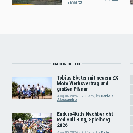
Zahnarzt
NACHRICHTEN
Tobias Ebster mit neuem ZX
Moto Werksvertrag und
großen Plänen
Aug 06 2026 - 7:58am
,
by
Daniele
Alessandro
Enduro4Kids Nachbericht
Red Bull Ring, Spielberg
2026
Aug 05 2026 - 9:15am
,
by
Peter