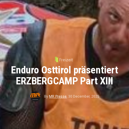
Freizeit
Enduro Osttirol präsentiert
ERZBERGCAMP Part XIII
By
MR Presse
,
30 December, 2025