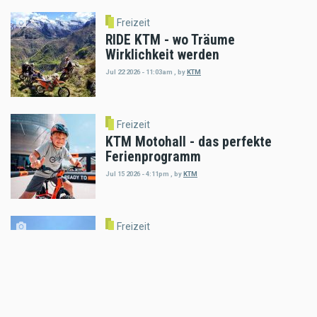
Freizeit
RIDE KTM - wo Träume
Wirklichkeit werden
Jul 22 2026 - 11:03am
,
by
KTM
Freizeit
KTM Motohall - das perfekte
Ferienprogramm
Jul 15 2026 - 4:11pm
,
by
KTM
Freizeit
Enduro Osttirol feiert 13 Jahre
Erzbergcamp
Jul 02 2026 - 10:43am
,
by
Daniele Alessandro