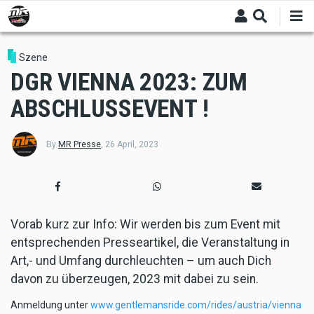
Skip
to
main
content
Szene
DGR VIENNA 2023: ZUM
ABSCHLUSSEVENT !
By
MR Presse
,
26 April, 2023
Vorab kurz zur Info: Wir werden bis zum Event mit
entsprechenden Presseartikel, die Veranstaltung in
Art,- und Umfang durchleuchten – um auch Dich
davon zu überzeugen, 2023 mit dabei zu sein.
Anmeldung unter
www.gentlemansride.com/rides/austria/vienna