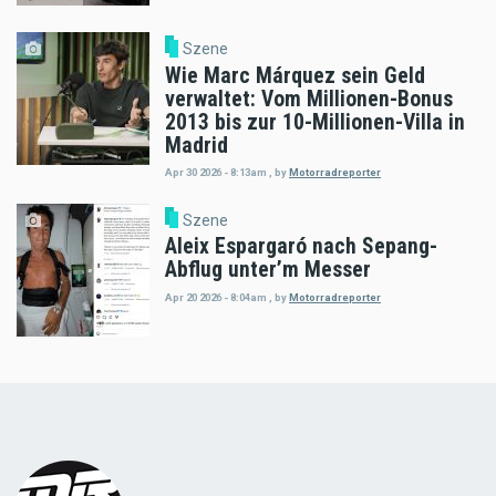
Szene
Wie Marc Márquez sein Geld
verwaltet: Vom Millionen-Bonus
2013 bis zur 10-Millionen-Villa in
Madrid
Apr 30 2026 - 8:13am
,
by
Motorradreporter
Szene
Aleix Espargaró nach Sepang-
Abflug unter’m Messer
Apr 20 2026 - 8:04am
,
by
Motorradreporter
Load
More