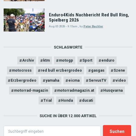
Enduro4Kids Nachbericht Red Bull Ring,
Spielberg 2026
Aug 05 2026 - 9:15am
,
by
Peter Bachler
SCHLAGWORTE
Archiv
ktm
motogp
Sport
enduro
motocross
red bull erzbergrodeo
gasgas
Szene
Erzbergrodeo
yamaha
eicma
ServusTV
video
motorrad-magazin
motorradmagazin.at
Husqvarna
Trial
Honda
ducati
SUCHE IN ÜBER 12.000 ARTIKEL
Search