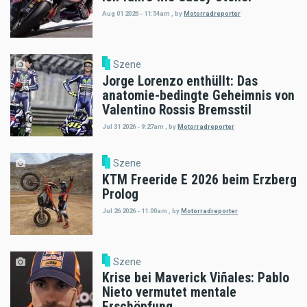
Aug 01 2026 - 11:54am
,
by
Motorradreporter
Szene
Jorge Lorenzo enthüllt: Das
anatomie-bedingte Geheimnis von
Valentino Rossis Bremsstil
Jul 31 2026 - 9:27am
,
by
Motorradreporter
Szene
KTM Freeride E 2026 beim Erzberg
Prolog
Jul 26 2026 - 11:00am
,
by
Motorradreporter
Szene
Krise bei Maverick Viñales: Pablo
Nieto vermutet mentale
Erschöpfung