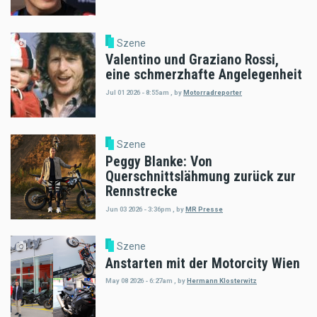
Szene
Valentino und Graziano Rossi,
eine schmerzhafte Angelegenheit
Jul 01 2026 - 8:55am
,
by
Motorradreporter
Szene
Peggy Blanke: Von
Querschnittslähmung zurück zur
Rennstrecke
Jun 03 2026 - 3:36pm
,
by
MR Presse
Szene
Anstarten mit der Motorcity Wien
May 08 2026 - 6:27am
,
by
Hermann Klosterwitz