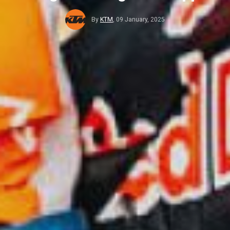
By
KTM
,
09 January, 2025