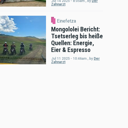
Jul 14 2025 - 8:05am
,
by
Der
Zahnarzt
Einefetza
Mongololei Bericht:
Tsetserleg bis heiße
Quellen: Energie,
Eier & Espresso
Jul 11 2025 - 10:46am
,
by
Der
Zahnarzt