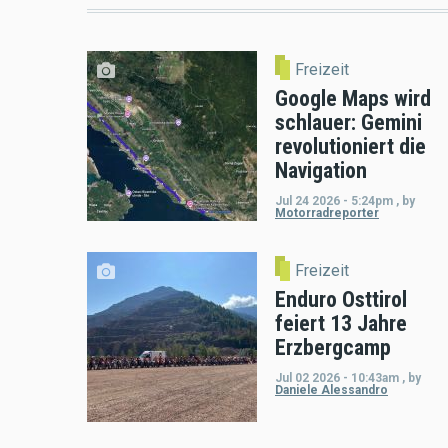
Freizeit
Google Maps wird
schlauer: Gemini
revolutioniert die
Navigation
Jul 24 2026 - 5:24pm
,
by
Motorradreporter
Freizeit
Enduro Osttirol
feiert 13 Jahre
Erzbergcamp
Jul 02 2026 - 10:43am
,
by
Daniele Alessandro