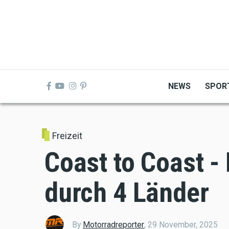
Skip
to
main
content
NEWS
SPOR
Freizeit
Coast to Coast -
durch 4 Länder
By
Motorradreporter
,
29 November, 2025