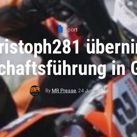
Sport
ristoph281 übern
chaftsführung in 
By
MR Presse
,
24 June, 2026