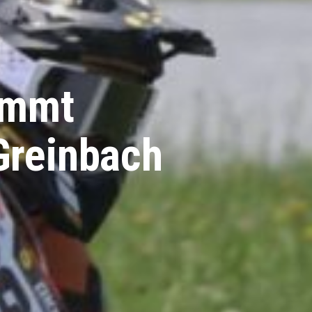
immt
Greinbach