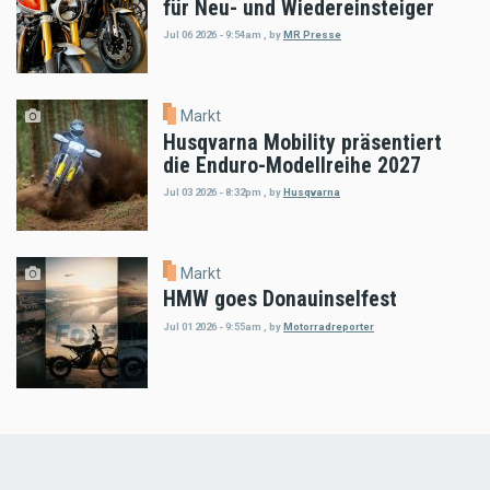
für Neu- und Wiedereinsteiger
Jul 06 2026 - 9:54am
,
by
MR Presse
Markt
Husqvarna Mobility präsentiert
die Enduro-Modellreihe 2027
Jul 03 2026 - 8:32pm
,
by
Husqvarna
Markt
HMW goes Donauinselfest
Jul 01 2026 - 9:55am
,
by
Motorradreporter
Load