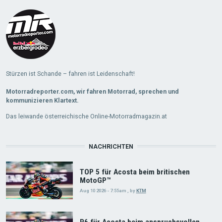
More
Stürzen ist Schande – fahren ist Leidenschaft!
Motorradreporter.com, wir fahren Motorrad, sprechen und
kommunizieren Klartext.
Das leiwande österreichische Online-Motorradmagazin.at
NACHRICHTEN
TOP 5 für Acosta beim britischen
MotoGP™
Aug 10 2026 - 7:55am
,
by
KTM
P6 für Acosta beim anspruchsvollen