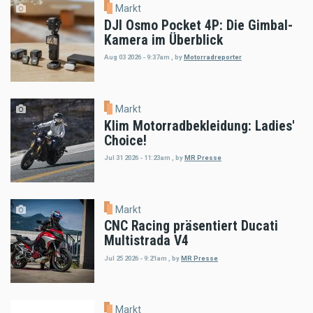
Markt
DJI Osmo Pocket 4P: Die Gimbal-
Kamera im Überblick
Aug 03 2026 - 9:37am
,
by
Motorradreporter
Markt
Klim Motorradbekleidung: Ladies'
Choice!
Jul 31 2026 - 11:23am
,
by
MR Presse
Markt
CNC Racing präsentiert Ducati
Multistrada V4
Jul 25 2026 - 9:21am
,
by
MR Presse
Markt