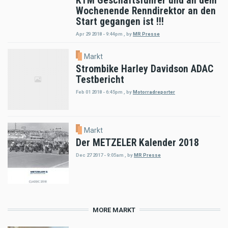
KTM Geschäftsführer und an dem
Wochenende Renndirektor an den
Start gegangen ist !!!
Apr 29 2018 - 9:44pm
,
by
MR Presse
Markt
Strombike Harley Davidson ADAC
Testbericht
Feb 01 2018 - 6:45pm
,
by
Motorradreporter
Markt
Der METZELER Kalender 2018
Dec 27 2017 - 9:05am
,
by
MR Presse
MORE MARKT