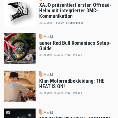
XAJO präsentiert ersten Offroad-
Helm mit integrierter DMC-
Kommunikation
Jul 23 2026 - 11:06am
,
by
MR Presse
Markt
auner Red Bull Romaniacs Setup-
Guide
Jul 18 2026 - 5:52pm
,
by
MR Presse
Markt
Klim Motorradbekleidung: THE
HEAT IS ON!
Jul 16 2026 - 8:52am
,
by
MR Presse
Markt