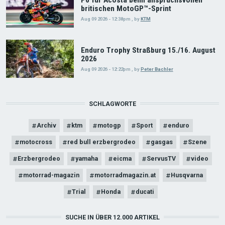
britischen MotoGP™-Sprint
Aug 09 2026 - 12:38pm
,
by
KTM
Enduro Trophy Straßburg 15./16. August
2026
Aug 09 2026 - 12:22pm
,
by
Peter Bachler
SCHLAGWORTE
Archiv
ktm
motogp
Sport
enduro
motocross
red bull erzbergrodeo
gasgas
Szene
Erzbergrodeo
yamaha
eicma
ServusTV
video
motorrad-magazin
motorradmagazin.at
Husqvarna
Trial
Honda
ducati
SUCHE IN ÜBER 12.000 ARTIKEL