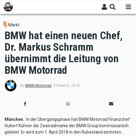
Skip
to
main
content
Markt
BMW hat einen neuen Chef,
Dr. Markus Schramm
übernimmt die Leitung von
BMW Motorrad
By
BMW Motorrad
,
23 March, 2018
München.
In der Übergangsphase hat BMW Motorrad Finanzchef
Hubert Kühner die Zweiradmarke der BMW Group kommissarisch
geleitet. Er wird zum 1. April 2018 in den Ruhestand eintreten.