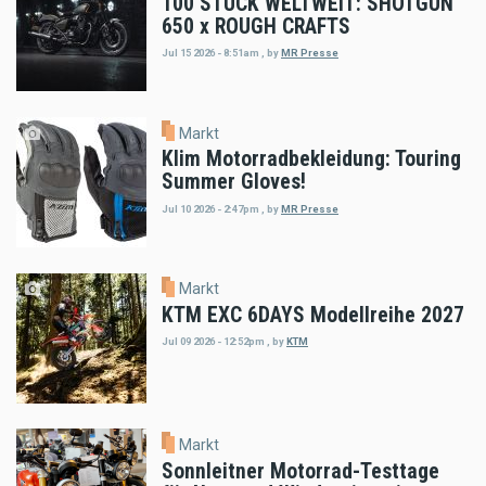
100 STÜCK WELTWEIT: SHOTGUN
650 x ROUGH CRAFTS
Jul 15 2026 - 8:51am
,
by
MR Presse
Markt
Klim Motorradbekleidung: Touring
Summer Gloves!
Jul 10 2026 - 2:47pm
,
by
MR Presse
Markt
KTM EXC 6DAYS Modellreihe 2027
Jul 09 2026 - 12:52pm
,
by
KTM
Markt
Sonnleitner Motorrad-Testtage