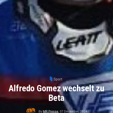
Sport
Alfredo Gomez wechselt zu
Beta
By
MR Presse
,
07 December, 2024