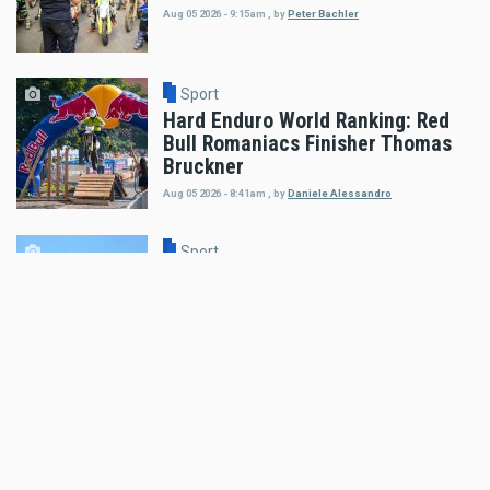
Aug 05 2026 - 9:15am
,
by
Peter Bachler
Sport
Hard Enduro World Ranking: Red
Bull Romaniacs Finisher Thomas
Bruckner
Aug 05 2026 - 8:41am
,
by
Daniele Alessandro
Sport
Hard Enduro World Ranking:
Lorenz Steinkellner mit
Podiumsplatzierung bei Red Bull
Romaniacs
Aug 05 2026 - 8:24am
,
by
Daniele Alessandro
Sport
Pol Espargaro wird Maverick
Vinales beim GP von