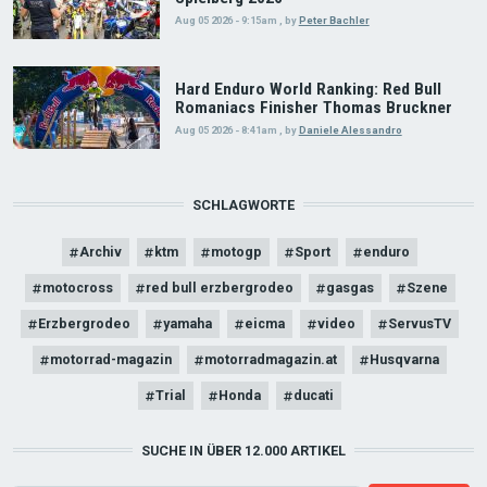
Aug 05 2026 - 9:15am
,
by
Peter Bachler
Hard Enduro World Ranking: Red Bull
Romaniacs Finisher Thomas Bruckner
Aug 05 2026 - 8:41am
,
by
Daniele Alessandro
SCHLAGWORTE
Archiv
ktm
motogp
Sport
enduro
motocross
red bull erzbergrodeo
gasgas
Szene
Erzbergrodeo
yamaha
eicma
video
ServusTV
motorrad-magazin
motorradmagazin.at
Husqvarna
Trial
Honda
ducati
SUCHE IN ÜBER 12.000 ARTIKEL