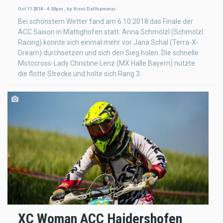
Oct 11 2018 - 4:30pm
,
by
Vroni Dallhammer
Bei schönstem Wetter fand am 6.10.2018 das Finale der
ACC Saison in Mattighofen statt. Anna Schmölzl (Schmölzl
Racing) konnte sich einmal mehr vor Jana Schal (Terra-X-
Dream) durchsetzen und sich den Sieg holen. Die schnelle
Motocross-Lady Christine Lenz (MX Halle Bayern) nutzte
die flotte Strecke und holte sich Rang 3.
XC Woman ACC Haidershofen