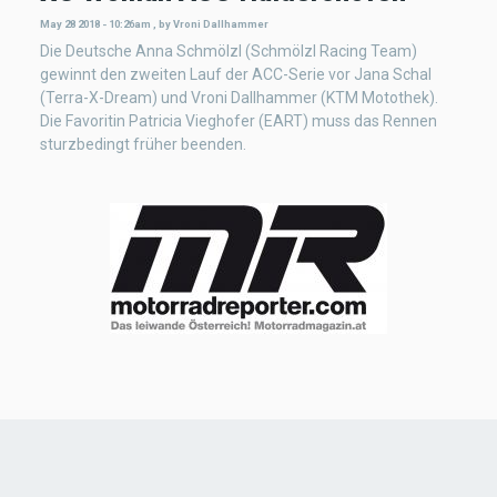
May 28 2018 - 10:26am
,
by
Vroni Dallhammer
Die Deutsche Anna Schmölzl (Schmölzl Racing Team)
gewinnt den zweiten Lauf der ACC-Serie vor Jana Schal
(Terra-X-Dream) und Vroni Dallhammer (KTM Motothek).
Die Favoritin Patricia Vieghofer (EART) muss das Rennen
sturzbedingt früher beenden.