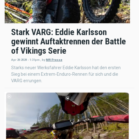
Stark VARG: Eddie Karlsson
gewinnt Auftaktrennen der Battle
of Vikings Serie
Apr 26 2024 - 1:31pm
,
by
MR Presse
Starks neuer Werksfahrer Eddie Karlsson hat den ersten
Sieg bei einem Extrem-Enduro-Rennen für sich und die
VARG errungen.