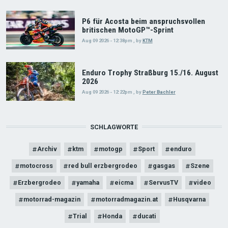
P6 für Acosta beim anspruchsvollen
britischen MotoGP™-Sprint
Aug 09 2026 - 12:38pm
,
by
KTM
Enduro Trophy Straßburg 15./16. August
2026
Aug 09 2026 - 12:22pm
,
by
Peter Bachler
SCHLAGWORTE
Archiv
ktm
motogp
Sport
enduro
motocross
red bull erzbergrodeo
gasgas
Szene
Erzbergrodeo
yamaha
eicma
ServusTV
video
motorrad-magazin
motorradmagazin.at
Husqvarna
Trial
Honda
ducati