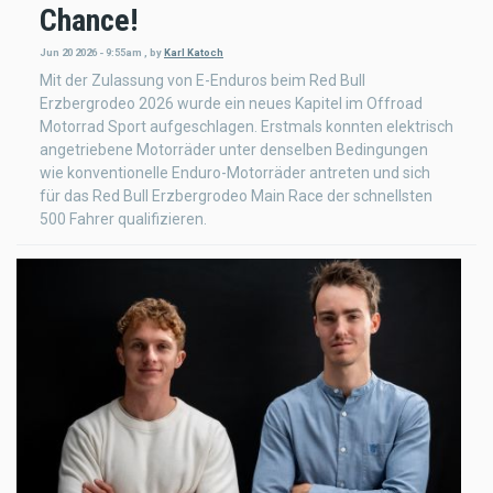
Chance!
Jun 20 2026 - 9:55am
,
by
Karl Katoch
Mit der Zulassung von E-Enduros beim Red Bull
Erzbergrodeo 2026 wurde ein neues Kapitel im Offroad
Motorrad Sport aufgeschlagen. Erstmals konnten elektrisch
angetriebene Motorräder unter denselben Bedingungen
wie konventionelle Enduro-Motorräder antreten und sich
für das Red Bull Erzbergrodeo Main Race der schnellsten
500 Fahrer qualifizieren.