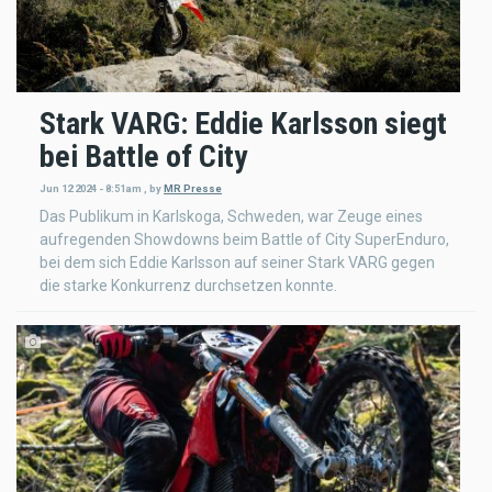
Stark VARG: Eddie Karlsson siegt
bei Battle of City
Jun 12 2024 - 8:51am
,
by
MR Presse
Das Publikum in Karlskoga, Schweden, war Zeuge eines
aufregenden Showdowns beim Battle of City SuperEnduro,
bei dem sich Eddie Karlsson auf seiner Stark VARG gegen
die starke Konkurrenz durchsetzen konnte.