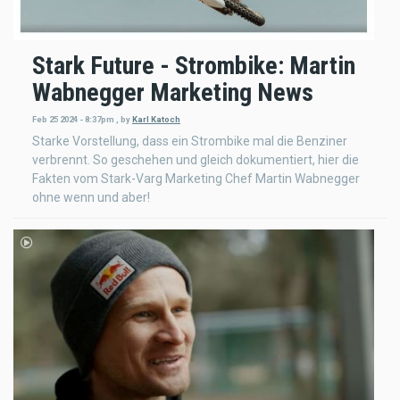
Stark Future - Strombike: Martin
Wabnegger Marketing News
Feb 25 2024 - 8:37pm
,
by
Karl Katoch
Starke Vorstellung, dass ein Strombike mal die Benziner
verbrennt. So geschehen und gleich dokumentiert, hier die
Fakten vom Stark-Varg Marketing Chef Martin Wabnegger
ohne wenn und aber!