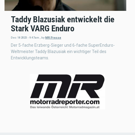
Taddy Blazusiak entwickelt die
Stark VARG Enduro
Dec 18 2023 - 9:47am
,
by
MR Presse
Der 5-fache Erzberg-Sieger und 6-fache SuperEnduro-
Weltmeister Taddy Blazusiak ein wichtiger Teil des
Entwicklungsteams.