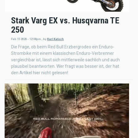
Stark Varg EX vs. Husqvarna TE
250
Feb 15 2026 - 12:08pm
,
by
Karl Katoch
Die Frage, ob beim Red Bull Erzbergrodeo ein Enduro-
Strombike mit einem klassischen Enduro-Verbrenner
vergleichbar ist, lässt sich mittlerweile sachlich und auch
plausibel beantworten. Wer fragt was besser ist, der hat
den Artikel hier nicht gelesen!