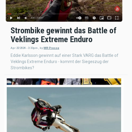
Strombike gewinnt das Battle of
Veklings Extreme Enduro
Apr 22 2024 - 3:33pm
,
by
MR Presse
Eddie Karlsson gewinnt auf einer Stark VARG das Battle of
Veklings Extreme Enduro - kommt der Siegeszug der
Strombikes?