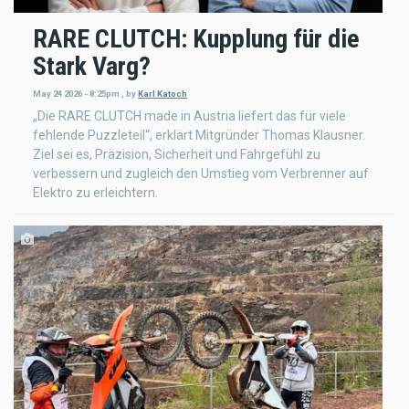
RARE CLUTCH: Kupplung für die
Stark Varg?
May 24 2026 - 8:25pm
,
by
Karl Katoch
„Die RARE CLUTCH made in Austria liefert das für viele
fehlende Puzzleteil“, erklärt Mitgründer Thomas Klausner.
Ziel sei es, Präzision, Sicherheit und Fahrgefühl zu
verbessern und zugleich den Umstieg vom Verbrenner auf
Elektro zu erleichtern.