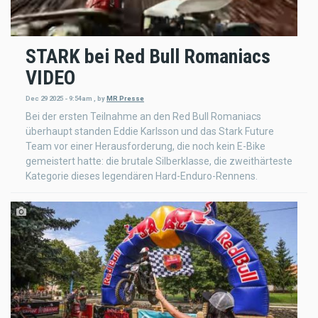
STARK bei Red Bull Romaniacs
VIDEO
Dec 29 2025 - 9:54am
,
by
MR Presse
Bei der ersten Teilnahme an den Red Bull Romaniacs
überhaupt standen Eddie Karlsson und das Stark Future
Team vor einer Herausforderung, die noch kein E-Bike
gemeistert hatte: die brutale Silberklasse, die zweithärteste
Kategorie dieses legendären Hard-Enduro-Rennens.