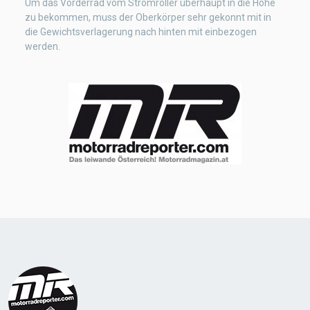
Um das Vorderrad vom Stromroller überhaupt in die Höhe
zu bekommen, muss der Oberkörper sehr gekonnt mit in
die Gewichtsverlagerung nach hinten mit einbezogen
werden.