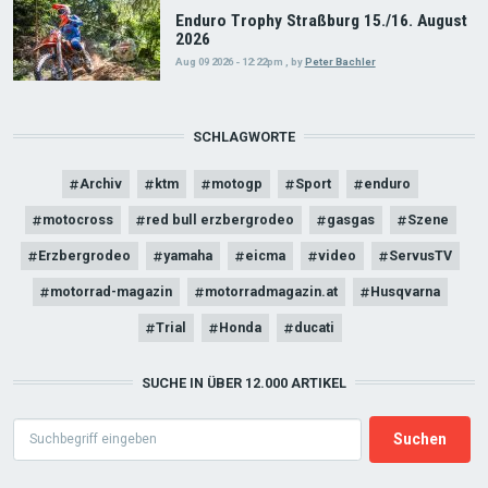
Enduro Trophy Straßburg 15./16. August
2026
Aug 09 2026 - 12:22pm
,
by
Peter Bachler
SCHLAGWORTE
Archiv
ktm
motogp
Sport
enduro
motocross
red bull erzbergrodeo
gasgas
Szene
Erzbergrodeo
yamaha
eicma
video
ServusTV
motorrad-magazin
motorradmagazin.at
Husqvarna
Trial
Honda
ducati
SUCHE IN ÜBER 12.000 ARTIKEL
Search