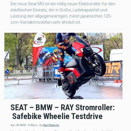
Der neue Seat MO ist ein völlig neuer Elektroroller für den
städtischen Einsatz, der in Größe, Ladekapazität und
Leistung den allgegenwärtigen, meist japanischen 125-
ccm-Viertaktmodellen sehr ähnlich ist.
SEAT – BMW – RAY Stromroller:
Safebike Wheelie Testdrive
Apr 29 2022 - 9:25pm
,
by
Karl Katoch