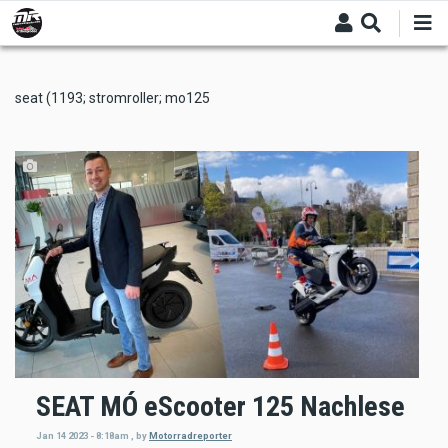
Skip
to
main
content
seat (1193; stromroller; mo125
SEAT MÓ eScooter 125 Nachlese
Jan 14 2023 - 8:18am
,
by
Motorradreporter