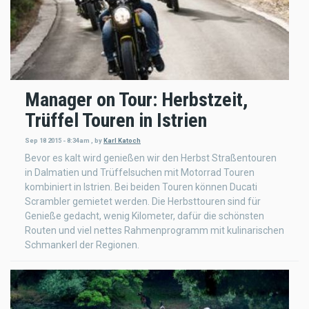
Manager on Tour: Herbstzeit,
Trüffel Touren in Istrien
Sep 18 2015 - 8:34am
,
by
Karl Katoch
Bevor es kalt wird genießen wir den Herbst Straßentouren
in Dalmatien und Trüffelsuchen mit Motorrad Touren
kombiniert in Istrien. Bei beiden Touren können Ducati
Scrambler gemietet werden. Die Herbsttouren sind für
Genieße gedacht, wenig Kilometer, dafür die schönsten
Routen und viel nettes Rahmenprogramm mit kulinarischen
Schmankerl der Regionen.