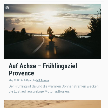
Auf Achse – Frühlingsziel
Provence
May 09 2019 - 2:48pm
,
by
MR Presse
Der Frühling ist da und die warmen Sonnenstrahlen wecken
die Lust auf ausgiebige Motorradtouren.