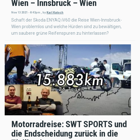
Wien – Innsbruck – Wien
Nov 13 2021 - 8:43pm
,
by
Karl Katoch
Schaft der Skoda ENYAQ iV60 die Reise Wien-Innsbruck-
Wien problemlos und welche Hürden sind zu bewältigen,
um saubere grüne Reifenspuren zu hinterlassen?
Motorradreise: SWT SPORTS und
die Endscheidung zurück in die