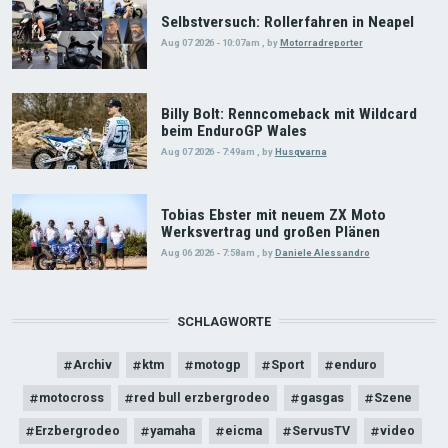
Selbstversuch: Rollerfahren in Neapel
Aug 07 2026 - 10:07am
,
by
Motorradreporter
Billy Bolt: Renncomeback mit Wildcard
beim EnduroGP Wales
Aug 07 2026 - 7:49am
,
by
Husqvarna
Tobias Ebster mit neuem ZX Moto
Werksvertrag und großen Plänen
Aug 06 2026 - 7:58am
,
by
Daniele Alessandro
SCHLAGWORTE
Archiv
ktm
motogp
Sport
enduro
motocross
red bull erzbergrodeo
gasgas
Szene
Erzbergrodeo
yamaha
eicma
ServusTV
video