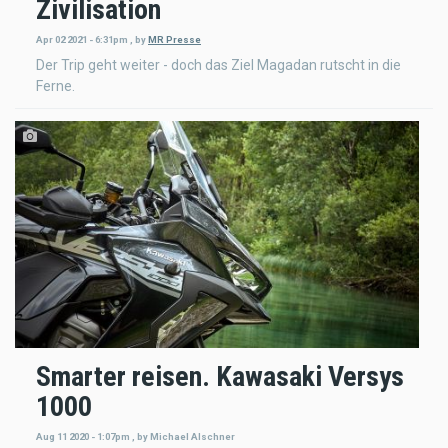
Zivilisation
Apr 02 2021 - 6:31pm
,
by
MR Presse
Der Trip geht weiter - doch das Ziel Magadan rutscht in die
Ferne.
Smarter reisen. Kawasaki Versys
1000
Aug 11 2020 - 1:07pm
,
by
Michael Alschner