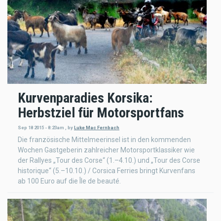
Kurvenparadies Korsika:
Herbstziel für Motorsportfans
Sep 18 2015 - 8:23am
,
by
Luke Mac Fernbach
Die französische Mittelmeerinsel ist in den kommenden
Wochen Gastgeberin zahlreicher Motorsportklassiker wie
der Rallyes „Tour des Corse“ (1.–4.10.) und „Tour des Corse
historique“ (5.–10.10.) / Corsica Ferries bringt Kurvenfans
ab 100 Euro auf die Île de beauté.