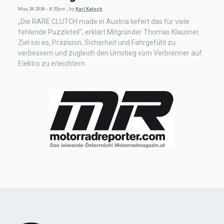
May 24 2026 - 8:25pm
,
by
Karl Katoch
„Die RARE CLUTCH made in Austria liefert das für viele
fehlende Puzzleteil“, erklärt Mitgründer Thomas Klausner.
Ziel sei es, Präzision, Sicherheit und Fahrgefühl zu
verbessern und zugleich den Umstieg vom Verbrenner auf
Elektro zu erleichtern.