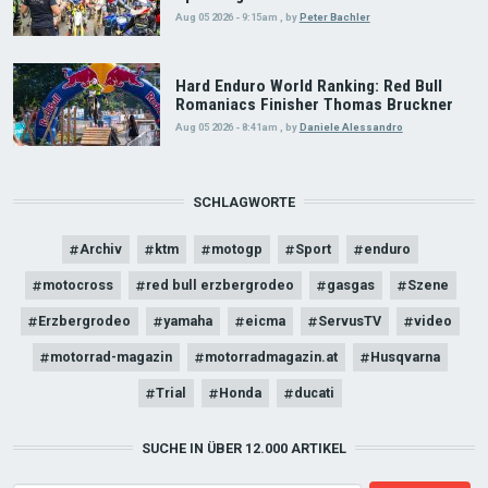
Aug 05 2026 - 9:15am
,
by
Peter Bachler
Hard Enduro World Ranking: Red Bull
Romaniacs Finisher Thomas Bruckner
Aug 05 2026 - 8:41am
,
by
Daniele Alessandro
SCHLAGWORTE
Archiv
ktm
motogp
Sport
enduro
motocross
red bull erzbergrodeo
gasgas
Szene
Erzbergrodeo
yamaha
eicma
ServusTV
video
motorrad-magazin
motorradmagazin.at
Husqvarna
Trial
Honda
ducati
SUCHE IN ÜBER 12.000 ARTIKEL