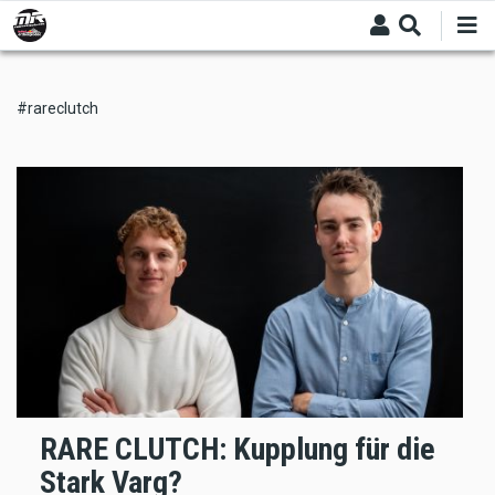
Skip
to
main
content
#rareclutch
RARE CLUTCH: Kupplung für die
Stark Varg?