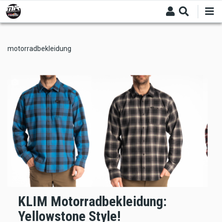
Skip
to
main
content
motorradbekleidung
KLIM Motorradbekleidung:
Yellowstone Style!