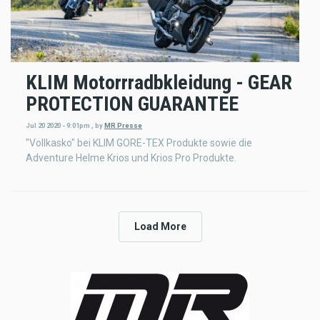
KLIM Motorrradbkleidung - GEAR
PROTECTION GUARANTEE
Jul 20 2020 - 9:01pm
,
by
MR Presse
"Vollkasko" bei KLIM GORE-TEX Produkte sowie die
Adventure Helme Krios und Krios Pro Produkte.
Load More