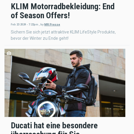
KLIM Motorradbekleidung: End
of Season Offers!
Feb 23 2024 - 7:22pm
,
by
MR Presse
Sichern Sie sich jetzt attraktive KLIM LifeStyle Produkte,
bevor der Winter zu Ende geht!
Ducati hat eine besondere