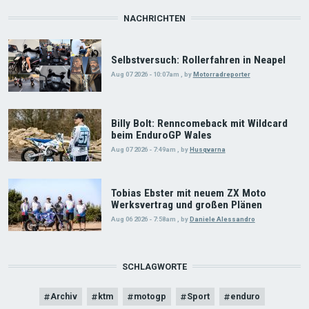
NACHRICHTEN
Selbstversuch: Rollerfahren in Neapel
Aug 07 2026 - 10:07am
,
by
Motorradreporter
Billy Bolt: Renncomeback mit Wildcard
beim EnduroGP Wales
Aug 07 2026 - 7:49am
,
by
Husqvarna
Tobias Ebster mit neuem ZX Moto
Werksvertrag und großen Plänen
Aug 06 2026 - 7:58am
,
by
Daniele Alessandro
SCHLAGWORTE
Archiv
ktm
motogp
Sport
enduro