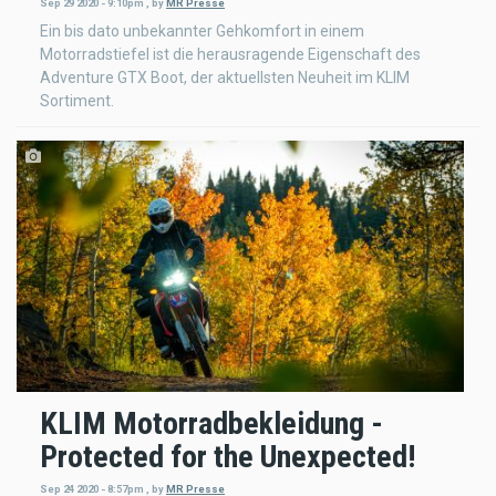
Sep 29 2020 - 9:10pm
,
by
MR Presse
Ein bis dato unbekannter Gehkomfort in einem
Motorradstiefel ist die herausragende Eigenschaft des
Adventure GTX Boot, der aktuellsten Neuheit im KLIM
Sortiment.
KLIM Motorradbekleidung -
Protected for the Unexpected!
Sep 24 2020 - 8:57pm
,
by
MR Presse