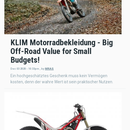
KLIM Motorradbekleidung - Big
Off-Road Value for Small
Budgets!
Dec 03 2020 - 10:33pm
,
by
MRAS
Ein hochgeschätztes Geschenk muss kein Vermögen
kosten, denn der wahre Wert ist sein praktischer Nutzen.