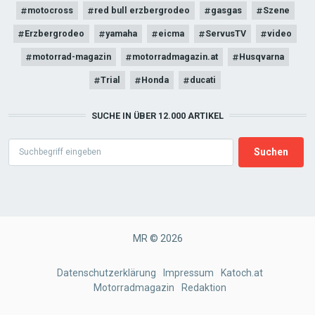
motocross
red bull erzbergrodeo
gasgas
Szene
Erzbergrodeo
yamaha
eicma
ServusTV
video
motorrad-magazin
motorradmagazin.at
Husqvarna
Trial
Honda
ducati
SUCHE IN ÜBER 12.000 ARTIKEL
Search
MR © 2026
FOOTER
Datenschutzerklärung
Impressum
Katoch.at
Motorradmagazin
Redaktion