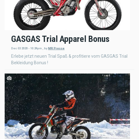
GASGAS Trial Apparel Bonus
Dec 03 2020 - 10:24pm
,
by
MR Presse
Erlebe jetzt neuen Trial Spaß & profitiere vom GASGAS Trial
Bekleidung Bonus !