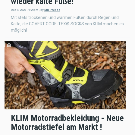
wieder kalte Füße!
Oct 19 2020 - 9:24pm
,
by
MR Presse
Mit stets trockenen und warmen Füßen durch Regen und
Kälte, die COVERT GORE-TEX® SOCKS von KLIM machen es
möglich!
KLIM Motorradbekleidung - Neue
Motorradstiefel am Markt !