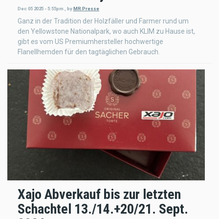
Dec 05 2025 - 5:55pm
,
by
MR Presse
Ganz in der Tradition der Holzfäller und Farmer rund um
den Yellowstone Nationalpark, wo auch KLIM zu Hause ist,
gibt es vom US Premiumhersteller hochwertige
Flanellhemden für den tagtäglichen Gebrauch.
Xajo Abverkauf bis zur letzten
Schachtel 13./14.+20/21. Sept.