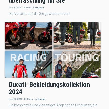
überraschung für Sie
Jan 12 2024 - 8:20pm
,
by
Ducati
Die Vorteile, auf die Sie gewartet haben!
Ducati: Bekleidungskollektion
2024
Dec 06 2023 - 10:18pm
,
by
Ducati
Ein komplettes und vielfältiges Angebot an Produkten, die