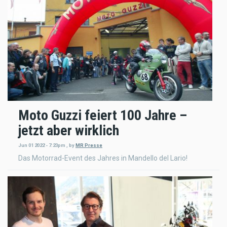
Moto Guzzi feiert 100 Jahre –
jetzt aber wirklich
Jun 01 2022 - 7:23pm
,
by
MR Presse
Das Motorrad-Event des Jahres in Mandello del Lario!