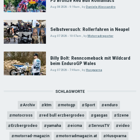
P5 Bronze Red Bull Romaniacs
Aug 08 2026 - 9:19am
,
by
Daniele Alessandro
Selbstversuch: Rollerfahren in Neapel
Aug 07 2026 - 10:07am
,
by
Motorradreporter
Billy Bolt: Renncomeback mit Wildcard
beim EnduroGP Wales
Aug 07 2026 - 7:49am
,
by
Husqvarna
SCHLAGWORTE
Archiv
ktm
motogp
Sport
enduro
motocross
red bull erzbergrodeo
gasgas
Szene
Erzbergrodeo
yamaha
eicma
ServusTV
video
motorrad-magazin
motorradmagazin.at
Husqvarna