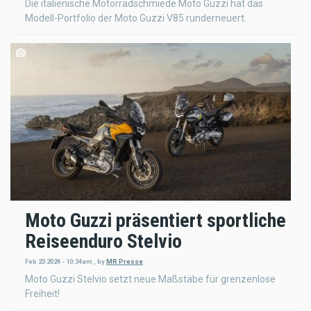
Die italienische Motorradschmiede Moto Guzzi hat das
Modell-Portfolio der Moto Guzzi V85 runderneuert.
Moto Guzzi präsentiert sportliche
Reiseenduro Stelvio
Feb 23 2024 - 10:34am
,
by
MR Presse
Moto Guzzi Stelvio setzt neue Maßstäbe für grenzenlose
Freiheit!