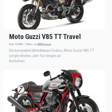
Moto Guzzi V85 TT Travel
May 19 2020 - 7:25pm
,
by
MR Presse
Die kompakte Mittelklasse Enduro, Moto Guzzi V85 TT
sorgte letztes Jahr für einiges an
Aufsehen.