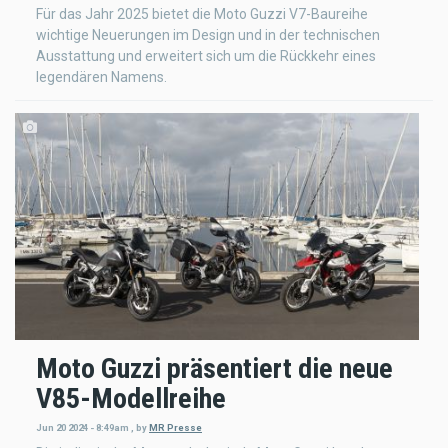
Für das Jahr 2025 bietet die Moto Guzzi V7-Baureihe
wichtige Neuerungen im Design und in der technischen
Ausstattung und erweitert sich um die Rückkehr eines
legendären Namens.
Moto Guzzi präsentiert die neue
V85-Modellreihe
Jun 20 2024 - 8:49am
,
by
MR Presse