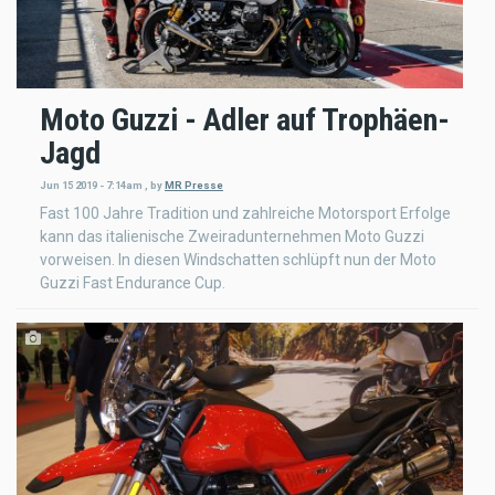
Moto Guzzi - Adler auf Trophäen-
Jagd
Jun 15 2019 - 7:14am
,
by
MR Presse
Fast 100 Jahre Tradition und zahlreiche Motorsport Erfolge
kann das italienische Zweiradunternehmen Moto Guzzi
vorweisen. In diesen Windschatten schlüpft nun der Moto
Guzzi Fast Endurance Cup.