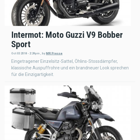
Intermot: Moto Guzzi V9 Bobber
Sport
Oct 03 2018 - 2:24pm
,
by
MR Presse
Eingetragener Einzelsitz-Sattel, Öhlins-Stossdämpfer,
klassische Auspuffrohre und ein brandneuer Look sprechen
für die Einzigartigkeit.