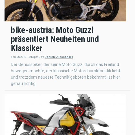
bike-austria: Moto Guzzi
präsentiert Neuheiten und
Klassiker
Feb 06 2019 - 3:53pm
,
by
Daniele Alessandro
Der Genussbiker, der seine Moto Guzzi durch das Freiland
bewegen möchte, der klassische Motorcharaktaristik liebt
und trotzdem neueste Technik geboten bekommt, ist hier
genau richtig.