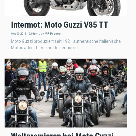
Intermot: Moto Guzzi V85 TT
Oct 03 2018 - 2:03pm
,
by
MR Presse
Moto Guzzi produziert seit 1921 authentische italienische
Motorräder - hier eine Reiseenduro.