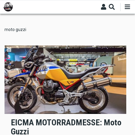
Skip
to
main
content
moto guzzi
EICMA MOTORRADMESSE: Moto
Guzzi