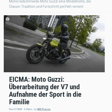
Motorradschmiede Moto Guzzi eine Modellreihe, die
Classic-Tradition und Fortschritt perfekt vereint.
EICMA: Moto Guzzi:
Überarbeitung der V7 und
Aufnahme der Sport in die
Familie
Nov 07 2024 - 6:39pm
,
by
MR Presse