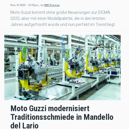
Nov 10 2025 - 12:55pm
,
by
MR Presse
Moto Guzzi kommt ohne große Neuerungen zur EICMA
2025, aber mit einer Modellpalette, die in den letzten
Jahren aufgefrischt wurde und nun perfekt im Trend liegt.
Moto Guzzi modernisiert
Traditionsschmiede in Mandello
del Lario