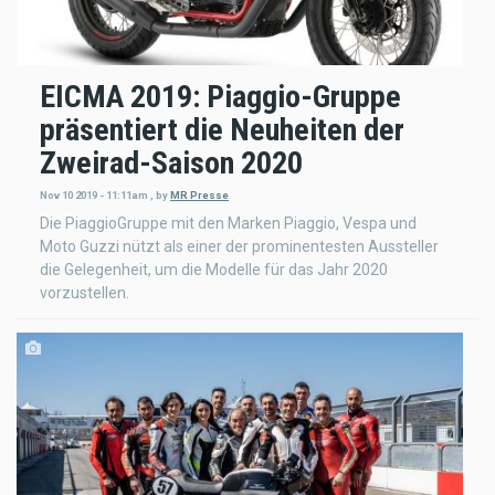
EICMA 2019: Piaggio-Gruppe
präsentiert die Neuheiten der
Zweirad-Saison 2020
Nov 10 2019 - 11:11am
,
by
MR Presse
Die PiaggioGruppe mit den Marken Piaggio, Vespa und
Moto Guzzi nützt als einer der prominentesten Aussteller
die Gelegenheit, um die Modelle für das Jahr 2020
vorzustellen.