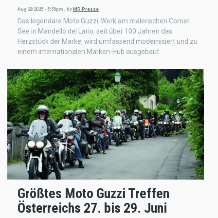
Aug 28 2025 - 5:50pm
,
by
MR Presse
Das legendäre Moto Guzzi-Werk am malerischen Comer
See in Mandello del Lario, seit über 100 Jahren das
Herzstück der Marke, wird umfassend modernisiert und zu
einem internationalen Marken-Hub ausgebaut.
Größtes Moto Guzzi Treffen
Österreichs 27. bis 29. Juni