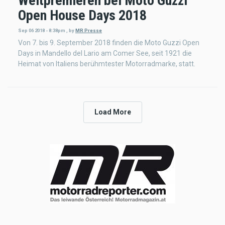
Weltpremieren bei Moto Guzzi
Open House Days 2018
Sep 06 2018 - 8:38pm
,
by
MR Presse
Von 7. bis 9. September 2018 finden die Moto Guzzi Open
Days in Mandello del Lario am Comer See, seit 1921 die
Heimat von Italiens berühmtester Motorradmarke, statt.
Load More