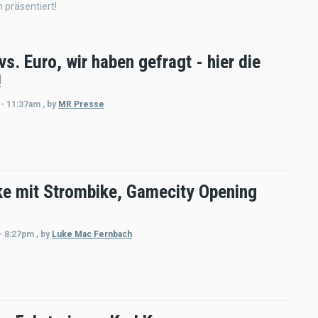
 präsentiert!
vs. Euro, wir haben gefragt - hier die
!
 - 11:37am
,
by
MR Presse
ke mit Strombike, Gamecity Opening
- 8:27pm
,
by
Luke Mac Fernbach