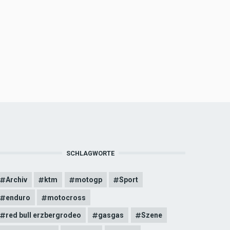
SCHLAGWORTE
Archiv
ktm
motogp
Sport
enduro
motocross
red bull erzbergrodeo
gasgas
Szene