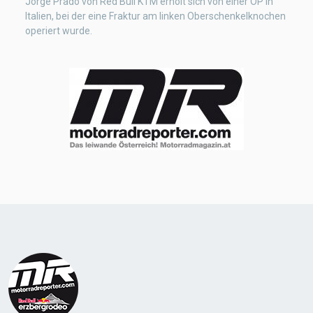
Jorge Prado von Red Bull KTM erholt sich von einer OP in
Italien, bei der eine Fraktur am linken Oberschenkelknochen
operiert wurde.