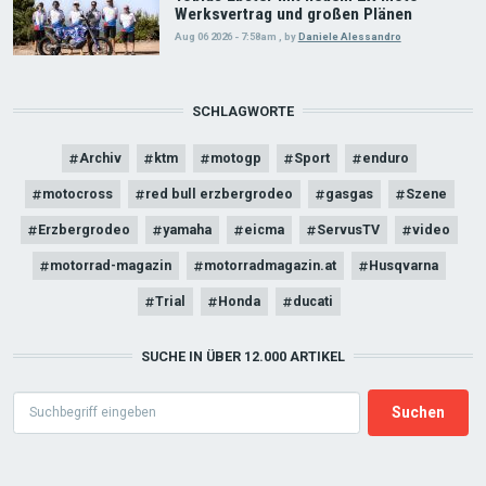
Werksvertrag und großen Plänen
Aug 06 2026 - 7:58am
,
by
Daniele Alessandro
SCHLAGWORTE
Archiv
ktm
motogp
Sport
enduro
motocross
red bull erzbergrodeo
gasgas
Szene
Erzbergrodeo
yamaha
eicma
ServusTV
video
motorrad-magazin
motorradmagazin.at
Husqvarna
Trial
Honda
ducati
SUCHE IN ÜBER 12.000 ARTIKEL
Search