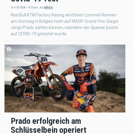
Oct 25 2020 - 6:31pm
,
by
MRAS
Red Bull KTM Factory Racing wird beim Lommel-Rennen
am Sonntag in Belgien nicht auf MXGP-Grand-Prix-Sieger
Jorge Prado zählen können, nachdem der Spanier positiv
auf COVID-19 getestet wurde.
Prado erfolgreich am
Schlüsselbein operiert