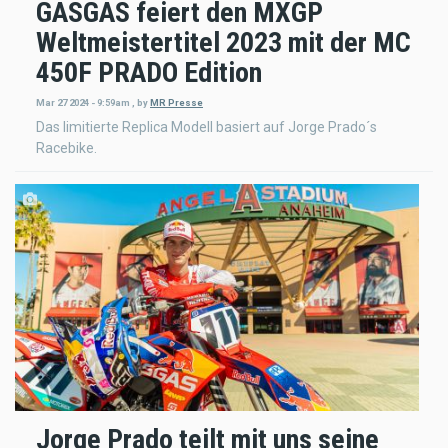
GASGAS feiert den MXGP
Weltmeistertitel 2023 mit der MC
450F PRADO Edition
Mar 27 2024 - 9:59am
,
by
MR Presse
Das limitierte Replica Modell basiert auf Jorge Prado´s
Racebike.
Jorge Prado teilt mit uns seine