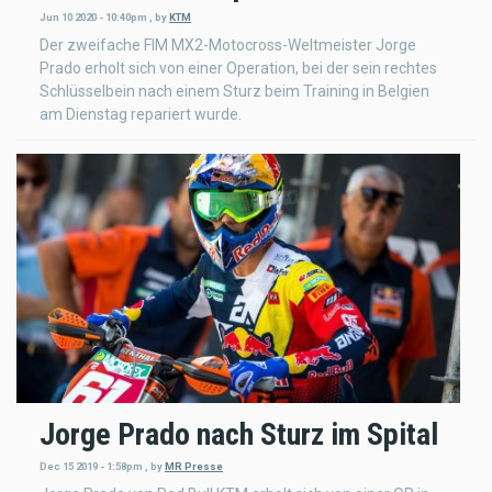
Jun 10 2020 - 10:40pm
,
by
KTM
Der zweifache FIM MX2-Motocross-Weltmeister Jorge
Prado erholt sich von einer Operation, bei der sein rechtes
Schlüsselbein nach einem Sturz beim Training in Belgien
am Dienstag repariert wurde.
Jorge Prado nach Sturz im Spital
Dec 15 2019 - 1:58pm
,
by
MR Presse