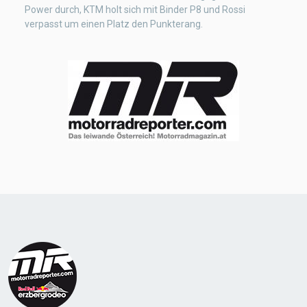
Power durch, KTM holt sich mit Binder P8 und Rossi
verpasst um einen Platz den Punkterang.