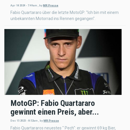
Apr 18 2024 - 7:49am
,
by
MR Presse
Fabio Quartararo über die letzte MotoGP: "Ich bin mit einem
unbekannten Motorrad ins Rennen gegangen".
MotoGP: Fabio Quartararo
gewinnt einen Preis, aber...
Dec 15 2023 - 8:52am
,
by
MR Presse
Fabio Quartararos neuestes " Pech": er gewinnt 69 kg Bier,