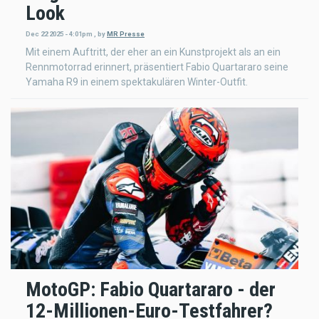
Look
Dec 22 2025 - 4:01pm
,
by
MR Presse
Mit einem Auftritt, der eher an ein Kunstprojekt als an ein
Rennmotorrad erinnert, präsentiert Fabio Quartararo seine
Yamaha R9 in einem spektakulären Winter-Outfit.
MotoGP: Fabio Quartararo - der
12-Millionen-Euro-Testfahrer?