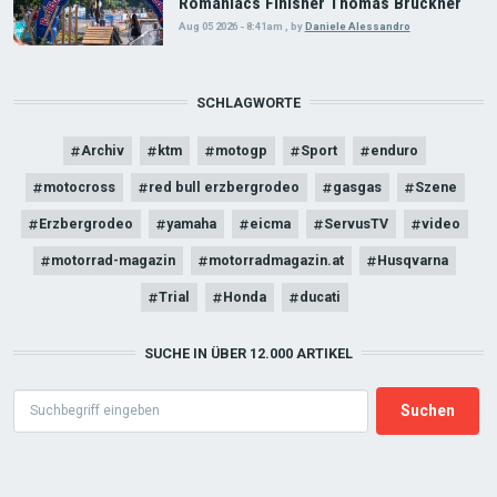
Romaniacs Finisher Thomas Bruckner
Aug 05 2026 - 8:41am
,
by
Daniele Alessandro
SCHLAGWORTE
Archiv
ktm
motogp
Sport
enduro
motocross
red bull erzbergrodeo
gasgas
Szene
Erzbergrodeo
yamaha
eicma
ServusTV
video
motorrad-magazin
motorradmagazin.at
Husqvarna
Trial
Honda
ducati
SUCHE IN ÜBER 12.000 ARTIKEL
Search