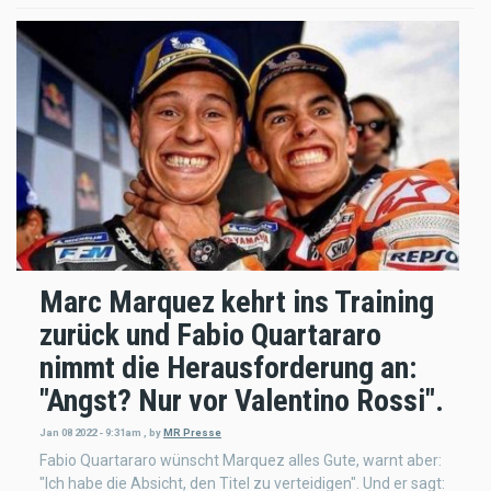
Marc Marquez kehrt ins Training
zurück und Fabio Quartararo
nimmt die Herausforderung an:
"Angst? Nur vor Valentino Rossi".
Jan 08 2022 - 9:31am
,
by
MR Presse
Fabio Quartararo wünscht Marquez alles Gute, warnt aber:
"Ich habe die Absicht, den Titel zu verteidigen". Und er sagt: