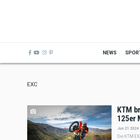
Skip
to
main
content
NEWS
SPOR
EXC
KTM br
125er 
Jun 21 2024 
Die KTM EX