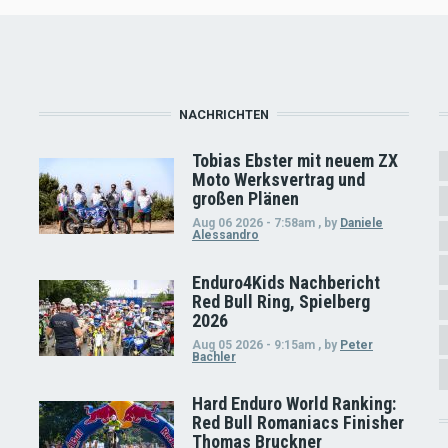
NACHRICHTEN
Tobias Ebster mit neuem ZX
Moto Werksvertrag und
großen Plänen
Aug 06 2026 - 7:58am
,
by
Daniele
Alessandro
Enduro4Kids Nachbericht
Red Bull Ring, Spielberg
2026
Aug 05 2026 - 9:15am
,
by
Peter
Bachler
Hard Enduro World Ranking:
Red Bull Romaniacs Finisher
Thomas Bruckner