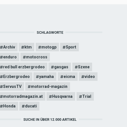
SCHLAGWORTE
Archiv
ktm
motogp
Sport
enduro
motocross
red bull erzbergrodeo
gasgas
Szene
Erzbergrodeo
yamaha
eicma
video
ServusTV
motorrad-magazin
motorradmagazin.at
Husqvarna
Trial
Honda
ducati
SUCHE IN ÜBER 12.000 ARTIKEL