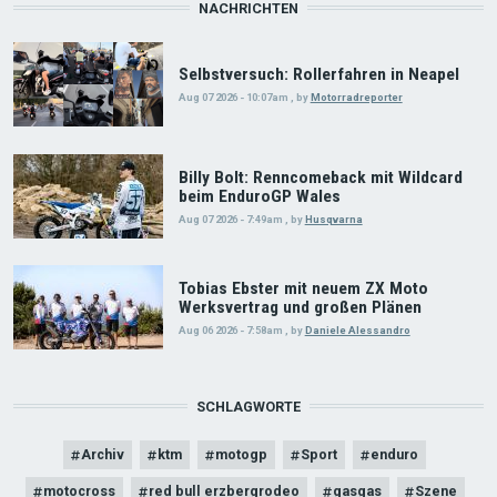
NACHRICHTEN
Selbstversuch: Rollerfahren in Neapel
Aug 07 2026 - 10:07am
,
by
Motorradreporter
Billy Bolt: Renncomeback mit Wildcard
beim EnduroGP Wales
Aug 07 2026 - 7:49am
,
by
Husqvarna
Tobias Ebster mit neuem ZX Moto
Werksvertrag und großen Plänen
Aug 06 2026 - 7:58am
,
by
Daniele Alessandro
SCHLAGWORTE
Archiv
ktm
motogp
Sport
enduro
motocross
red bull erzbergrodeo
gasgas
Szene