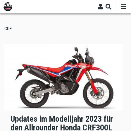
Skip
to
main
content
CRF
Updates im Modelljahr 2023 für
den Allrounder Honda CRF300L