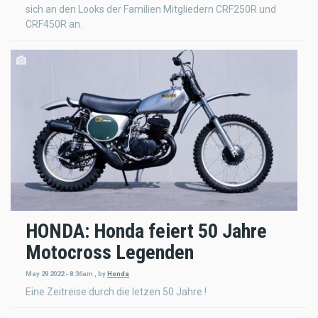
sich an den Looks der Familien Mitgliedern CRF250R und
CRF450R an.
HONDA: Honda feiert 50 Jahre
Motocross Legenden
May 29 2022 - 8:36am
,
by
Honda
Eine Zeitreise durch die letzen 50 Jahre !