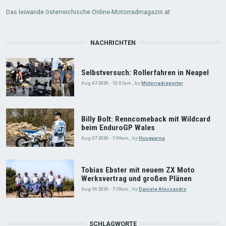
Das leiwande österreichische Online-Motorradmagazin.at
NACHRICHTEN
Selbstversuch: Rollerfahren in Neapel
Aug 07 2026 - 10:07am
,
by
Motorradreporter
Billy Bolt: Renncomeback mit Wildcard
beim EnduroGP Wales
Aug 07 2026 - 7:49am
,
by
Husqvarna
Tobias Ebster mit neuem ZX Moto
Werksvertrag und großen Plänen
Aug 06 2026 - 7:58am
,
by
Daniele Alessandro
SCHLAGWORTE