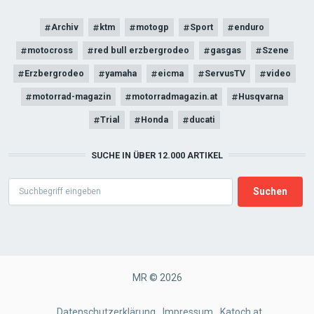
Archiv
ktm
motogp
Sport
enduro
motocross
red bull erzbergrodeo
gasgas
Szene
Erzbergrodeo
yamaha
eicma
ServusTV
video
motorrad-magazin
motorradmagazin.at
Husqvarna
Trial
Honda
ducati
SUCHE IN ÜBER 12.000 ARTIKEL
Search
MR © 2026
FOOTER
Datenschutzerklärung
Impressum
Katoch.at