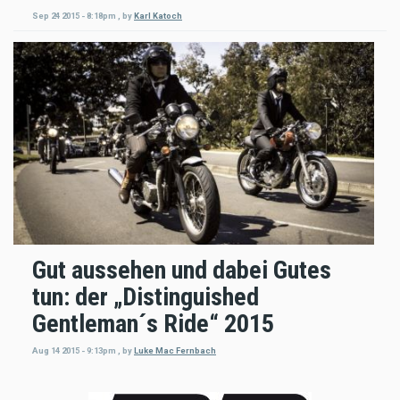
Sep 24 2015 - 8:18pm
,
by
Karl Katoch
Gut aussehen und dabei Gutes
tun: der „Distinguished
Gentleman´s Ride“ 2015
Aug 14 2015 - 9:13pm
,
by
Luke Mac Fernbach