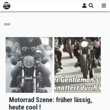
Skip
to
main
content
cool
Motorrad Szene: früher lässig,
heute cool !