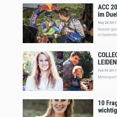
ACC 20
im Duel
May 28 2017
Neisser ge
in Haiders
COLLE
LEIDE
Feb 09 2017
Motorsport
10 Fra
wichtig