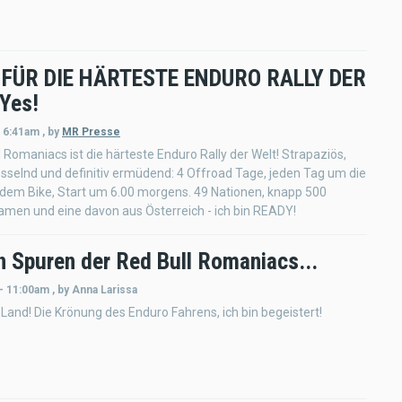
 FÜR DIE HÄRTESTE ENDURO RALLY DER
Yes!
- 6:41am
,
by
MR Presse
l Romaniacs ist die härteste Enduro Rally der Welt! Strapaziös,
sselnd und definitiv ermüdend: 4 Offroad Tage, jeden Tag um die
dem Bike, Start um 6.00 morgens. 49 Nationen, knapp 500
Damen und eine davon aus Österreich - ich bin READY!
n Spuren der Red Bull Romaniacs...
 - 11:00am
,
by
Anna Larissa
 Land! Die Krönung des Enduro Fahrens, ich bin begeistert!