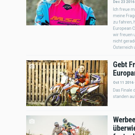
Dec 23 2016
Ich freue m
meine Frag
zu fahren, 
European Cr
wir freuen 
nicht gerad
Österreich
Gebt F
Europa
Oct 11 2016 
Das Finale 
standen a
Werbee
überwi