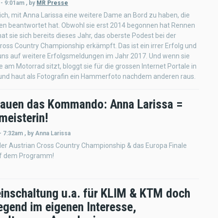
 - 9:01am
,
by
MR Presse
ich, mit Anna Larissa eine weitere Dame an Bord zu haben, die
en beantwortet hat. Obwohl sie erst 2014 begonnen hat Rennen
hat sie sich bereits dieses Jahr, das oberste Podest bei der
oss Country Championship erkämpft. Das ist ein irrer Erfolg und
uns auf weitere Erfolgsmeldungen im Jahr 2017. Und wenn sie
e am Motorrad sitzt, bloggt sie für die grossen Internet Portale in
 und haut als Fotografin ein Hammerfoto nachdem anderen raus.
rauen das Kommando: Anna Larissa =
meisterin!
- 7:32am
,
by
Anna Larissa
der Austrian Cross Country Championship & das Europa Finale
uf dem Programm!
inschaltung u.a. für KLIM & KTM doch
egend im eigenen Interesse,