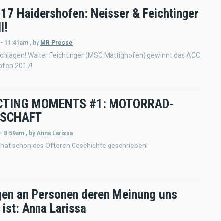
17 Haidershofen: Neisser & Feichtinger
l!
 - 11:41am
,
by
MR Presse
schlagen! Walter Feichtinger (MSC Mattighofen) gewinnt das ACC
hofen 2017!
CTING MOMENTS #1: MOTORRAD-
NSCHAFT
 - 8:59am
,
by
Anna Larissa
 hat schon des Öfteren Geschichte geschrieben!
gen an Personen deren Meinung uns
 ist: Anna Larissa