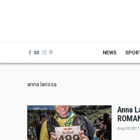
Skip
to
main
content
NEWS
SPOR
anna larissa
Anna La
ROMAN
Aug 02 2017