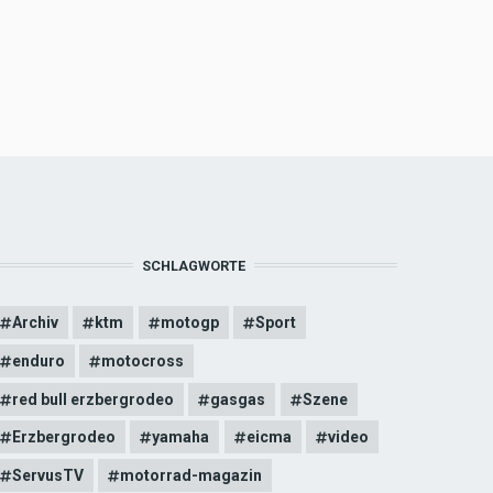
SCHLAGWORTE
Archiv
ktm
motogp
Sport
enduro
motocross
red bull erzbergrodeo
gasgas
Szene
Erzbergrodeo
yamaha
eicma
video
ServusTV
motorrad-magazin