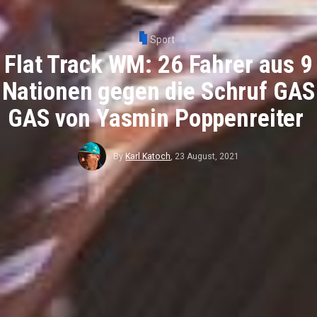
Sport
Flat Track WM: 26 Fahrer aus 9
Nationen gegen die Schruf GAS
GAS von Yasmin Poppenreiter
By
Karl Katoch
,
23 August, 2021