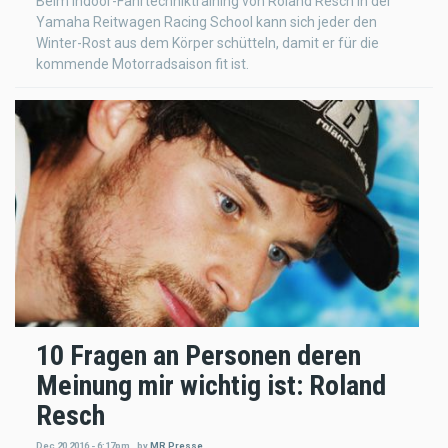
Beim Indoor-Fahrtechniktraining von Roland Resch in der
Yamaha Reitwagen Racing School kann sich jeder den
Winter-Rost aus dem Körper schütteln, damit er für die
kommende Motorradsaison fit ist.
10 Fragen an Personen deren
Meinung mir wichtig ist: Roland
Resch
Dec 20 2016 - 6:17pm
,
by
MR Presse