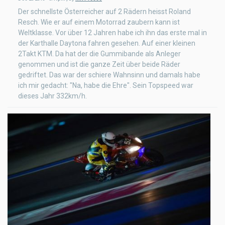
Der schnellste Österreicher auf 2 Rädern heisst Roland
Resch. Wie er auf einem Motorrad zaubern kann ist
Weltklasse. Vor über 12 Jahren habe ich ihn das erste mal in
der Karthalle Daytona fahren gesehen. Auf einer kleinen
2Takt KTM. Da hat der die Gummibande als Anleger
genommen und ist die ganze Zeit über beide Räder
gedriftet. Das war der schiere Wahnsinn und damals habe
ich mir gedacht: "Na, habe die Ehre". Sein Topspeed war
dieses Jahr 332km/h.