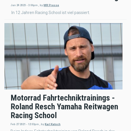
Jan 24 2023 - 3:06pm
,
by
MR Presse
In 12 Jahren Racing School ist viel passiert.
Motorrad Fahrtechniktrainings -
Roland Resch Yamaha Reitwagen
Racing School
Feb 27 2021 - 12:03pm
,
by
Karl Katoch