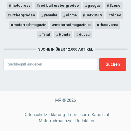
motocross
red bull erzbergrodeo
gasgas
Szene
Erzbergrodeo
yamaha
eicma
ServusTV
video
motorrad-magazin
motorradmagazin.at
Husqvarna
Trial
Honda
ducati
SUCHE IN ÜBER 12.000 ARTIKEL
Search
MR © 2026
FOOTER
Datenschutzerklärung
Impressum
Katoch.at
Motorradmagazin
Redaktion