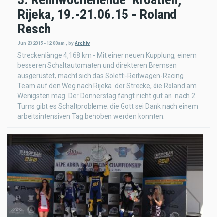
Rijeka, 19.-21.06.15 - Roland
Resch
Jun 23 2015 - 12:00am
,
by
Archiv
Streckenlänge 4,168 km - Mit einer neuen Kupplung, einem
besseren Schaltautomaten und direkteren Bremsen
ausgerüstet, macht sich das Soletti-Reitwagen-Racing
Team auf den Weg nach Rijeka  der Strecke, die Roland am
Wenigsten mag. Der Donnerstag fängt nicht gut an  nach 2
Turns gibt es Schaltprobleme, die Gott sei Dank nach einem
arbeitsintensiven Tag behoben werden konnten.