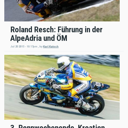
Roland Resch: Führung in der
AlpeAdria und ÖM
Jul 20 2015 - 10:17pm
,
by
Karl Katoch
3. Rennwochenende  Kroatien,