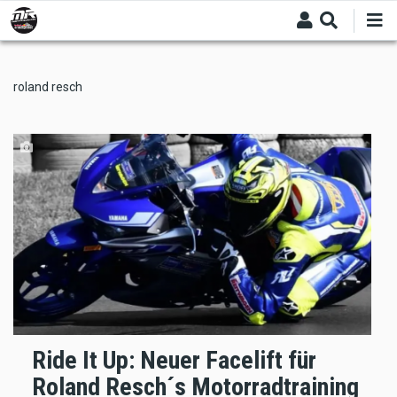
Skip
to
main
content
roland resch
Ride It Up: Neuer Facelift für
Roland Resch´s Motorradtraining