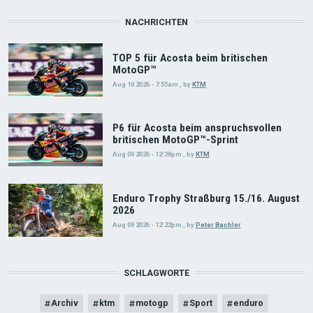
NACHRICHTEN
TOP 5 für Acosta beim britischen
MotoGP™
Aug 10 2026 - 7:55am
,
by
KTM
P6 für Acosta beim anspruchsvollen
britischen MotoGP™-Sprint
Aug 09 2026 - 12:38pm
,
by
KTM
Enduro Trophy Straßburg 15./16. August
2026
Aug 09 2026 - 12:22pm
,
by
Peter Bachler
SCHLAGWORTE
Archiv
ktm
motogp
Sport
enduro