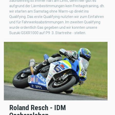
Sachsenring ist immer hart am Limit, denn hier gibt es
aufgrund der Lärmbestimmungen kein Freitagstraining, dh.
wir starten am Samstag ohne Warm-up direkt ins
Qualifying. Das erste Qualifying nutzten wir zum Einfahren
und für Fahrwerksabstimmungen. Im zweiten Qualifying
wurde ordentlich Gas gegeben und wir konnten unsere
Suzuki GSXR1000 auf P9  3. Startreihe - stellen.
Roland Resch - IDM