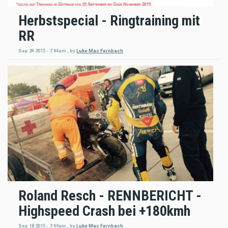
Herbstspecial - Ringtraining mit
RR
Sep 24 2015 - 7:44am
,
by
Luke Mac Fernbach
Roland Resch - RENNBERICHT -
Highspeed Crash bei +180kmh
Sep 18 2015 - 7:49am
,
by
Luke Mac Fernbach