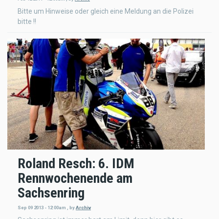
Bitte um Hinweise oder gleich eine Meldung an die Polizei
bitte !!
Roland Resch: 6. IDM
Rennwochenende am
Sachsenring
Sep 09 2013 - 12:00am
,
by
Archiv