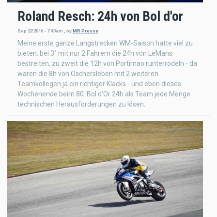
Roland Resch: 24h von Bol d'or
Sep 22 2016 - 7:40am
,
by
MR Presse
Meine erste ganze Langstrecken WM-Saison hatte viel zu
bieten: bei 3° mit nur 2 Fahrern die 24h von LeMans
bestreiten, zu zweit die 12h von Portimao runterrodeln - da
waren die 8h von Oschersleben mit 2 weiteren
Teamkollegen ja ein richtiger Klacks - und eben dieses
Wochenende beim 80. Bol d'Or 24h als Team jede Menge
technischen Herausforderungen zu lösen.