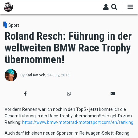
Skip
to
main
content
Sport
Roland Resch: Führung in der
weltweiten BMW Race Trophy
übernommen!
By
Karl Katoch
,
24 July, 2015
Vor dem Rennen war ich noch in den Top5 - jetzt konnte ich die
Gesamtführung in der Race Trophy übernehmen!! Hier geht's zum
Ranking:
https://www.bmw-motorrad-motorsport.com/en/ranking
Auch darf ich einen neuen Sponsor im Reitwagen-Soletti-Racing