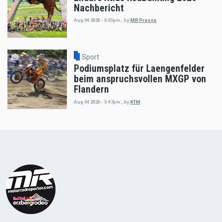
Nachbericht
Aug 04 2026 - 6:05pm
,
by
MR Presse
Sport
Podiumsplatz für Laengenfelder
beim anspruchsvollen MXGP von
Flandern
Aug 04 2026 - 5:47pm
,
by
KTM
Load
More