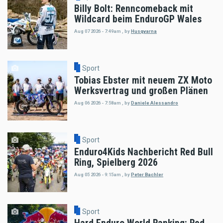
Billy Bolt: Renncomeback mit
Wildcard beim EnduroGP Wales
Aug 07 2026 - 7:49am
,
by
Husqvarna
Sport
Tobias Ebster mit neuem ZX Moto
Werksvertrag und großen Plänen
Aug 06 2026 - 7:58am
,
by
Daniele Alessandro
Sport
Enduro4Kids Nachbericht Red Bull
Ring, Spielberg 2026
Aug 05 2026 - 9:15am
,
by
Peter Bachler
Sport