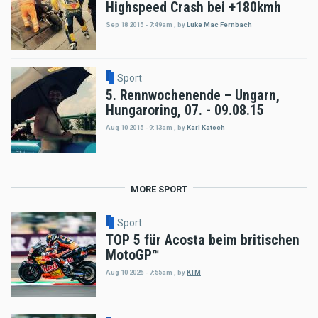
Highspeed Crash bei +180kmh
Sep 18 2015 - 7:49am
,
by
Luke Mac Fernbach
Sport
5. Rennwochenende – Ungarn,
Hungaroring, 07. - 09.08.15
Aug 10 2015 - 9:13am
,
by
Karl Katoch
MORE SPORT
Sport
TOP 5 für Acosta beim britischen
MotoGP™
Aug 10 2026 - 7:55am
,
by
KTM