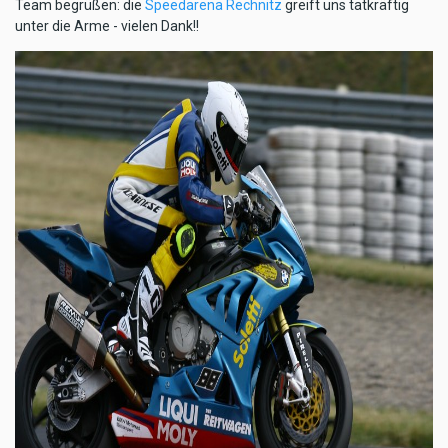
Team begrüßen: die
Speedarena Rechnitz
greift uns tatkräftig
unter die Arme - vielen Dank!!