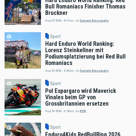
Hard Enduro World Ranking: Red
Bull Romaniacs Finisher Thomas
Bruckner
Aug 05 2026 - 8:41am
,
by
Daniele Alessandro
Sport
Hard Enduro World Ranking:
Lorenz Steinkellner mit
Podiumsplatzierung bei Red Bull
Romaniacs
Aug 05 2026 - 8:24am
,
by
Daniele Alessandro
Sport
Pol Espargaro wird Maverick
Vinales beim GP von
Grossbritannien ersetzen
Aug 04 2026 - 6:18pm
,
by
KTM
Sport
Enduro4Kids RedBullRing 2026