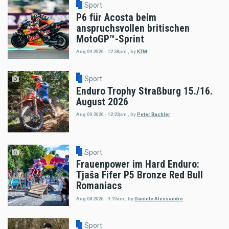
Sport
P6 für Acosta beim
anspruchsvollen britischen
MotoGP™-Sprint
Aug 09 2026 - 12:38pm
,
by
KTM
Sport
Enduro Trophy Straßburg 15./16.
August 2026
Aug 09 2026 - 12:22pm
,
by
Peter Bachler
Sport
Frauenpower im Hard Enduro:
Tjaša Fifer P5 Bronze Red Bull
Romaniacs
Aug 08 2026 - 9:19am
,
by
Daniele Alessandro
Sport