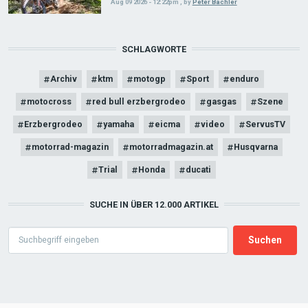
Aug 09 2026 - 12:22pm
,
by
Peter Bachler
SCHLAGWORTE
Archiv
ktm
motogp
Sport
enduro
motocross
red bull erzbergrodeo
gasgas
Szene
Erzbergrodeo
yamaha
eicma
video
ServusTV
motorrad-magazin
motorradmagazin.at
Husqvarna
Trial
Honda
ducati
SUCHE IN ÜBER 12.000 ARTIKEL
Search