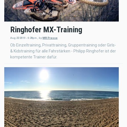
Ringhofer MX-Training
Aug 22 2019 - 6:28pm
,
by
MR Presse
Ob Einzeltraining, Privattraining, Gruppentraining oder Girls-
& Kidstraining für alle Fahrstärken - Philipp Ringhofer ist der
kompetente Trainer dafür.