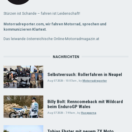
Stürzen ist Schande – fahren ist Leidenschaft!
Motorradreporter.com, wir fahren Motorrad, sprechen und
kommunizieren Klartext.
Das leiwande österreichische Online-Motorradmagazin.at
NACHRICHTEN
Selbstversuch: Rollerfahren in Neapel
Aug 07 2026 - 10:07am
,
by
Motorradreporter
Billy Bolt: Renncomeback mit Wildcard
beim EnduroGP Wales
Aug 07 2026 - 7:49am
,
by
Husqvarna
Tobias Ebster mit neuem ZX Moto