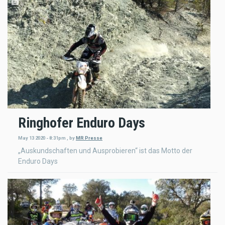
Ringhofer Enduro Days
May 13 2020 - 8:31pm
,
by
MR Presse
„Auskundschaften und Ausprobieren“ ist das Motto der
Enduro Days