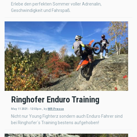
Erlebe den perfekten Sommer voller Adrenalin,
Geschwindigkeit und Fahrspaß.
Ringhofer Enduro Training
May 11 2021 - 12:03pm
,
by
MR Presse
Nicht nur Young Fighterz sondern auch Enduro Fahrer sind
bei Ringhofer´s Training bestens aufgehoben!