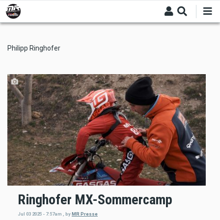
Skip
to
main
content
Philipp Ringhofer
Ringhofer MX-Sommercamp
Jul 03 2025 - 7:57am
,
by
MR Presse