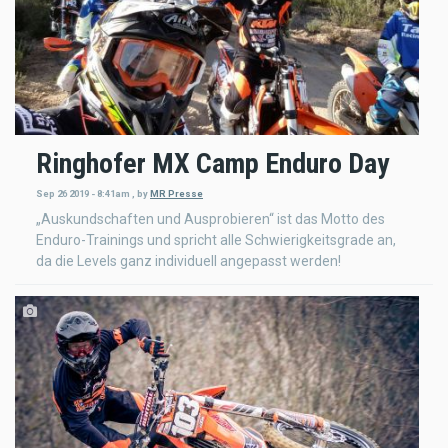
Ringhofer MX Camp Enduro Day
Sep 26 2019 - 8:41am
,
by
MR Presse
„Auskundschaften und Ausprobieren“ ist das Motto des
Enduro-Trainings und spricht alle Schwierigkeitsgrade an,
da die Levels ganz individuell angepasst werden!