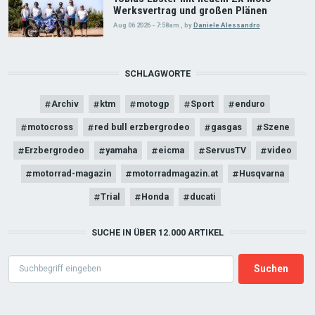
Werksvertrag und großen Plänen
Aug 06 2026 - 7:58am
,
by
Daniele Alessandro
SCHLAGWORTE
Archiv
ktm
motogp
Sport
enduro
motocross
red bull erzbergrodeo
gasgas
Szene
Erzbergrodeo
yamaha
eicma
ServusTV
video
motorrad-magazin
motorradmagazin.at
Husqvarna
Trial
Honda
ducati
SUCHE IN ÜBER 12.000 ARTIKEL
Search