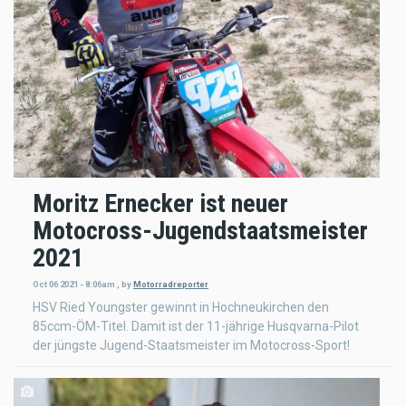
Moritz Ernecker ist neuer
Motocross-Jugendstaatsmeister
2021
Oct 06 2021 - 8:06am
,
by
Motorradreporter
HSV Ried Youngster gewinnt in Hochneukirchen den
85ccm-ÖM-Titel. Damit ist der 11-jährige Husqvarna-Pilot
der jüngste Jugend-Staatsmeister im Motocross-Sport!