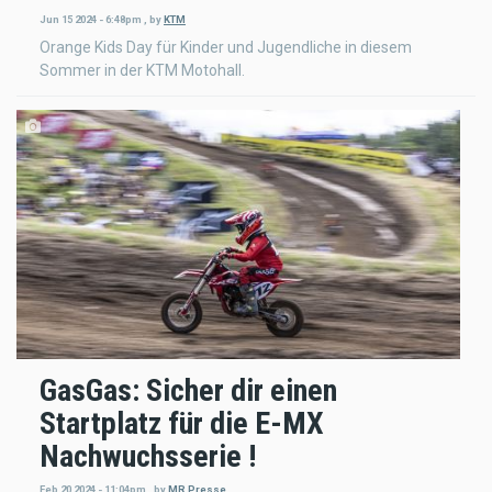
Jun 15 2024 - 6:48pm
,
by
KTM
Orange Kids Day für Kinder und Jugendliche in diesem
Sommer in der KTM Motohall.
GasGas: Sicher dir einen
Startplatz für die E-MX
Nachwuchsserie !
Feb 20 2024 - 11:04pm
,
by
MR Presse