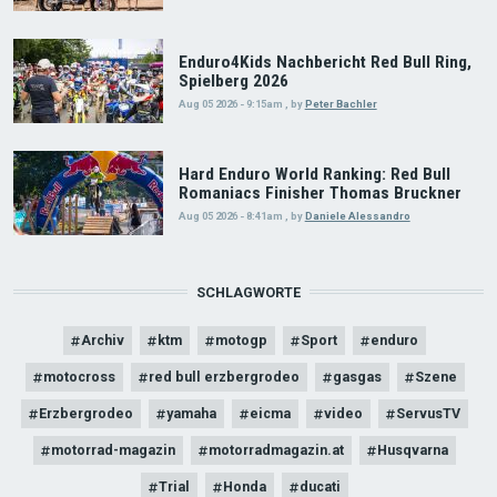
Enduro4Kids Nachbericht Red Bull Ring,
Spielberg 2026
Aug 05 2026 - 9:15am
,
by
Peter Bachler
Hard Enduro World Ranking: Red Bull
Romaniacs Finisher Thomas Bruckner
Aug 05 2026 - 8:41am
,
by
Daniele Alessandro
SCHLAGWORTE
Archiv
ktm
motogp
Sport
enduro
motocross
red bull erzbergrodeo
gasgas
Szene
Erzbergrodeo
yamaha
eicma
video
ServusTV
motorrad-magazin
motorradmagazin.at
Husqvarna
Trial
Honda
ducati