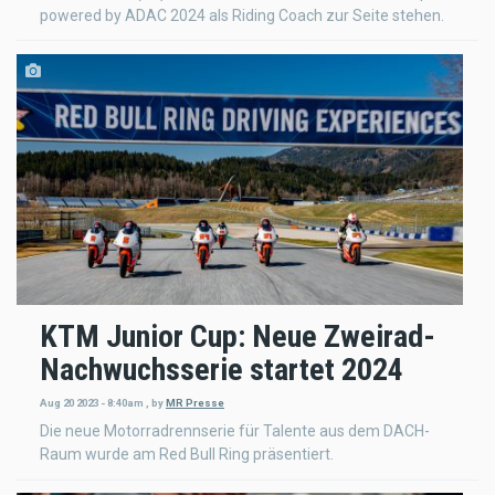
powered by ADAC 2024 als Riding Coach zur Seite stehen.
KTM Junior Cup: Neue Zweirad-
Nachwuchsserie startet 2024
Aug 20 2023 - 8:40am
,
by
MR Presse
Die neue Motorradrennserie für Talente aus dem DACH-
Raum wurde am Red Bull Ring präsentiert.