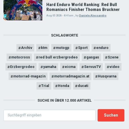
Hard Enduro World Ranking: Red Bull
Romaniacs Finisher Thomas Bruckner
Aug 05 2026 - 8:41am
,
by
Daniele Alessandro
SCHLAGWORTE
Archiv
ktm
motogp
Sport
enduro
motocross
red bull erzbergrodeo
gasgas
Szene
Erzbergrodeo
yamaha
eicma
ServusTV
video
motorrad-magazin
motorradmagazin.at
Husqvarna
Trial
Honda
ducati
SUCHE IN ÜBER 12.000 ARTIKEL
Search