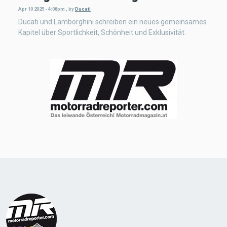
Apr 10 2025 - 4:08pm
,
by
Ducati
Ducati und Lamborghini schreiben ein neues gemeinsames
Kapitel über Sportlichkeit, Schönheit und Exklusivität.