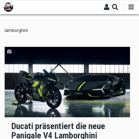
Skip
to
main
content
lamborghini
Ducati präsentiert die neue
Panigale V4 Lamborghini