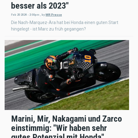
besser als 2023"
Feb 20 2024 - 2:00pm
,
by
MR Presse
Die Nach-Marquez-Ära hat bei Honda einen guten Start
hingelegt - ist Marc zu früh gegangen?
Marini, Mir, Nakagami und Zarco
einstimmig: "Wir haben sehr
gutes Potenzial mit Honda"