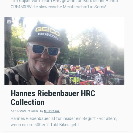
Tim Gajser vom Team HRC gewinnt an Bord seiner Honda
CRF450RW die slowenische Meisterschaft in Semič.
Hannes Riebenbauer HRC
Collection
Apr 27 2020 - 9:03am
,
by
MR Presse
Hannes Riebenbauer ist für Insider ein Begriff - vor allem,
wenn es um 500er 2-Takt Bikes geht.