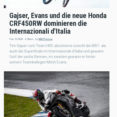
Gajser, Evans und die neue Honda
CRF450RW dominieren die
Internazionali d'Italia
Feb 10 2020 - 9:28am
,
by
MR Presse
Tim Gajser vom Team HRC absolvierte sowohl die MX1- als
auch die Superfinals im Internazionali d'Italia und gewann
fünf der sechs Rennen, im zweiten gewann er hinter
seinem Teamkollegen Mitch Evans.