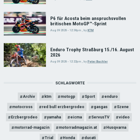
P6 für Acosta beim anspruchsvollen
britischen MotoGP™-Sprint
Aug 09 2026 - 12:38pm
,
by
KTM
Enduro Trophy Straßburg 15./16. August
2026
Aug 09 2026 - 12:22pm
,
by
Peter Bachler
SCHLAGWORTE
Archiv
ktm
motogp
Sport
enduro
motocross
red bull erzbergrodeo
gasgas
Szene
Erzbergrodeo
yamaha
eicma
ServusTV
video
motorrad-magazin
motorradmagazin.at
Husqvarna
Trial
Honda
ducati