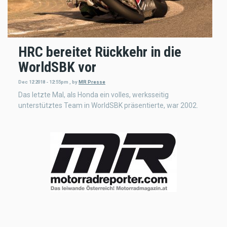
HRC bereitet Rückkehr in die
WorldSBK vor
Dec 12 2018 - 12:55pm
,
by
MR Presse
Das letzte Mal, als Honda ein volles, werksseitig
unterstütztes Team in WorldSBK präsentierte, war 2002.