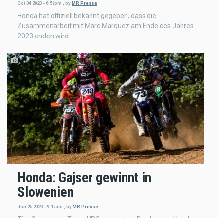
Oct 04 2023 - 6:58pm
,
by
MR Presse
Honda hat offiziell bekannt gegeben, dass die
Zusammenarbeit mit Marc Marquez am Ende des Jahres
2023 enden wird.
Honda: Gajser gewinnt in
Slowenien
Jun 25 2020 - 9:15am
,
by
MR Presse