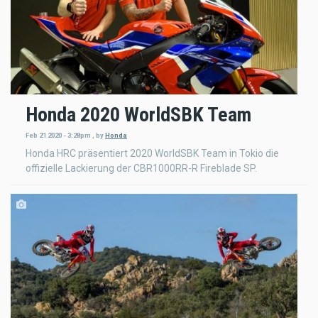
Honda 2020 WorldSBK Team
Feb 21 2020 - 3:28pm
,
by
Honda
Honda HRC präsentiert 2020 WorldSBK Team in Tokio die
offizielle Lackierung der CBR1000RR-R Fireblade SP.