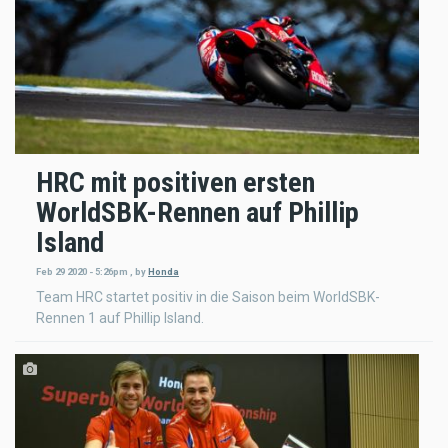
HRC mit positiven ersten
WorldSBK-Rennen auf Phillip
Island
Feb 29 2020 - 5:26pm
,
by
Honda
Team HRC startet positiv in die Saison beim WorldSBK-
Rennen 1 auf Phillip Island.