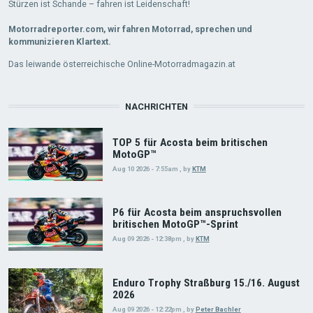
Stürzen ist Schande – fahren ist Leidenschaft!
Motorradreporter.com, wir fahren Motorrad, sprechen und
kommunizieren Klartext.
Das leiwande österreichische Online-Motorradmagazin.at
NACHRICHTEN
TOP 5 für Acosta beim britischen
MotoGP™
Aug 10 2026 - 7:55am
,
by
KTM
P6 für Acosta beim anspruchsvollen
britischen MotoGP™-Sprint
Aug 09 2026 - 12:38pm
,
by
KTM
Enduro Trophy Straßburg 15./16. August
2026
Aug 09 2026 - 12:22pm
,
by
Peter Bachler