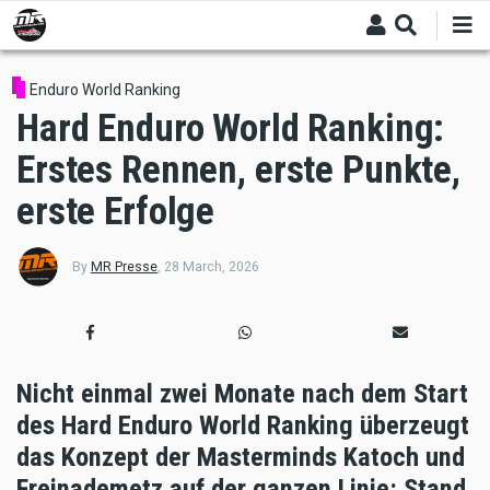
Skip
to
main
content
Enduro World Ranking
Hard Enduro World Ranking:
Erstes Rennen, erste Punkte,
erste Erfolge
By
MR Presse
,
28 March, 2026
Nicht einmal zwei Monate nach dem Start
des Hard Enduro World Ranking überzeugt
das Konzept der Masterminds Katoch und
Freinademetz auf der ganzen Linie: Stand