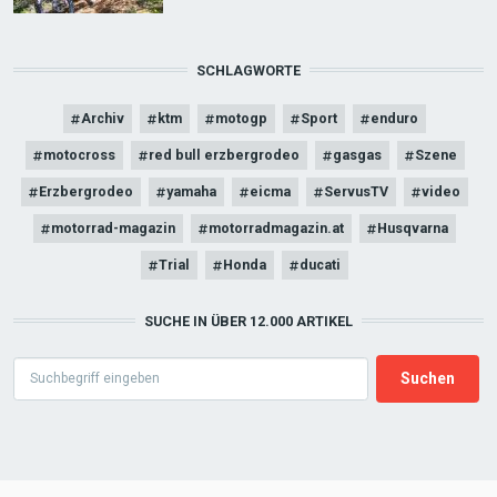
SCHLAGWORTE
Archiv
ktm
motogp
Sport
enduro
motocross
red bull erzbergrodeo
gasgas
Szene
Erzbergrodeo
yamaha
eicma
ServusTV
video
motorrad-magazin
motorradmagazin.at
Husqvarna
Trial
Honda
ducati
SUCHE IN ÜBER 12.000 ARTIKEL
Search