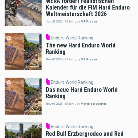
WERA fordert realistischen
Kalender für die FIM Hard Enduro
Weltmeisterschaft 2026
Jan 29 2026 - 7:33am
,
by
MR Presse
Enduro World Ranking
The new Hard Enduro World
Ranking
Nov 07 2025 - 7:05am
,
by
MR Presse
Enduro World Ranking
Das neue Hard Enduro World
Ranking
Nov 06 2025 - 5:56pm
,
by
Motorradreporter
Enduro World Ranking
Red Bull Erzbergrodeo and Red