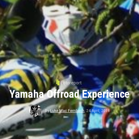
Fotoreport
Yamaha Offroad Experience
By
Luke Mac Fernbach
,
24 April, 2018