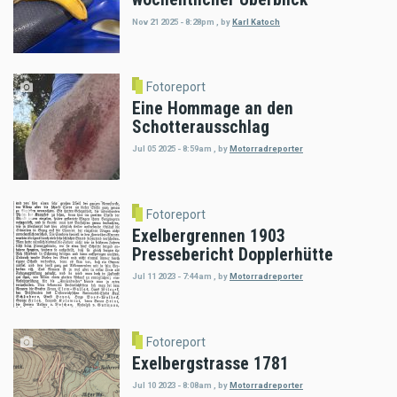
Nov 21 2025 - 8:28pm
,
by
Karl Katoch
Fotoreport
Eine Hommage an den
Schotterausschlag
Jul 05 2025 - 8:59am
,
by
Motorradreporter
Fotoreport
Exelbergrennen 1903
Pressebericht Dopplerhütte
Jul 11 2023 - 7:44am
,
by
Motorradreporter
Fotoreport
Exelbergstrasse 1781
Jul 10 2023 - 8:08am
,
by
Motorradreporter