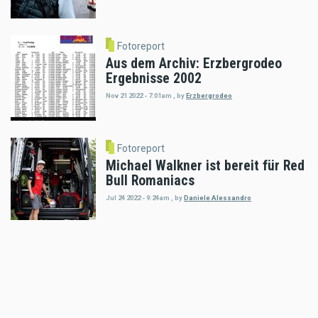
Fotoreport
Aus dem Archiv: Erzbergrodeo
Ergebnisse 2002
Nov 21 2022 - 7:01am
,
by
Erzbergrodeo
Fotoreport
Michael Walkner ist bereit für Red
Bull Romaniacs
Jul 24 2022 - 9:24am
,
by
Daniele Alessandro
Fotoreport
MiniGP Austria: Die erste
Lederkombi muss sitzen
Mar 07 2022 - 7:07pm
,
by
Motorradreporter