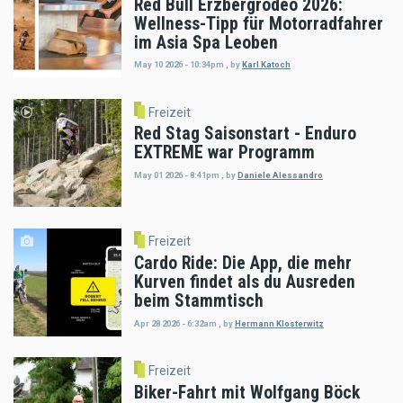
Red Bull Erzbergrodeo 2026:
Wellness-Tipp für Motorradfahrer
im Asia Spa Leoben
May 10 2026 - 10:34pm
,
by
Karl Katoch
Freizeit
Red Stag Saisonstart - Enduro
EXTREME war Programm
May 01 2026 - 8:41pm
,
by
Daniele Alessandro
Freizeit
Cardo Ride: Die App, die mehr
Kurven findet als du Ausreden
beim Stammtisch
Apr 28 2026 - 6:32am
,
by
Hermann Klosterwitz
Freizeit
Biker-Fahrt mit Wolfgang Böck