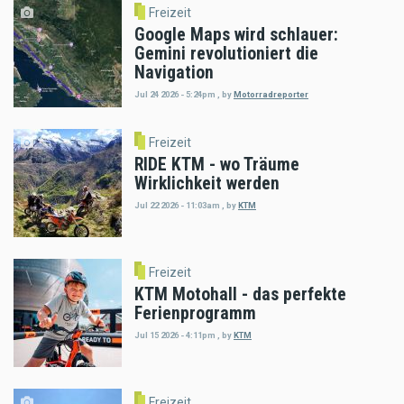
Freizeit
Google Maps wird schlauer:
Gemini revolutioniert die
Navigation
Jul 24 2026 - 5:24pm
,
by
Motorradreporter
Freizeit
RIDE KTM - wo Träume
Wirklichkeit werden
Jul 22 2026 - 11:03am
,
by
KTM
Freizeit
KTM Motohall - das perfekte
Ferienprogramm
Jul 15 2026 - 4:11pm
,
by
KTM
Freizeit