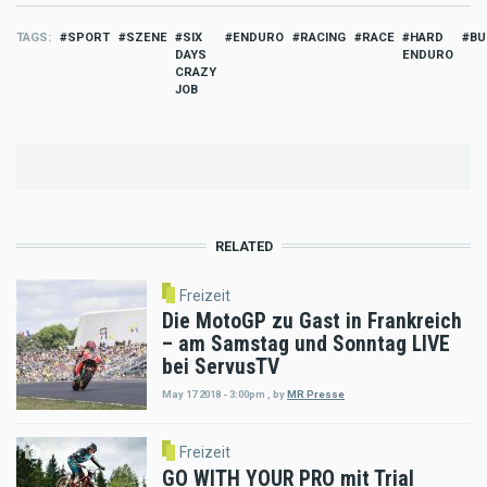
TAGS
SPORT
SZENE
SIX
ENDURO
RACING
RACE
HARD
BU
DAYS
ENDURO
CRAZY
JOB
RELATED
Freizeit
Die MotoGP zu Gast in Frankreich
– am Samstag und Sonntag LIVE
bei ServusTV
May 17 2018 - 3:00pm
,
by
MR Presse
Freizeit
GO WITH YOUR PRO mit Trial