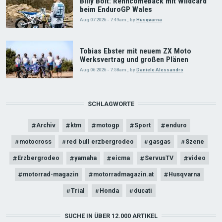
Billy Bolt: Renncomeback mit Wildcard
beim EnduroGP Wales
Aug 07 2026 - 7:49am
,
by
Husqvarna
Tobias Ebster mit neuem ZX Moto
Werksvertrag und großen Plänen
Aug 06 2026 - 7:58am
,
by
Daniele Alessandro
SCHLAGWORTE
Archiv
ktm
motogp
Sport
enduro
motocross
red bull erzbergrodeo
gasgas
Szene
Erzbergrodeo
yamaha
eicma
ServusTV
video
motorrad-magazin
motorradmagazin.at
Husqvarna
Trial
Honda
ducati
SUCHE IN ÜBER 12.000 ARTIKEL