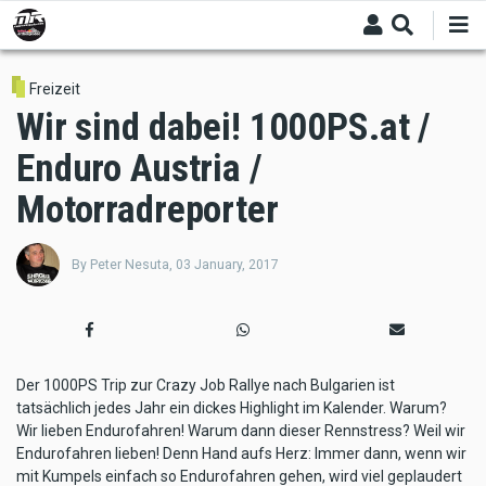
Skip
to
main
content
Freizeit
Wir sind dabei! 1000PS.at /
Enduro Austria /
Motorradreporter
By
Peter Nesuta
,
03 January, 2017
Der 1000PS Trip zur Crazy Job Rallye nach Bulgarien ist
tatsächlich jedes Jahr ein dickes Highlight im Kalender. Warum?
Wir lieben Endurofahren! Warum dann dieser Rennstress? Weil wir
Endurofahren lieben! Denn Hand aufs Herz: Immer dann, wenn wir
mit Kumpels einfach so Endurofahren gehen, wird viel geplaudert