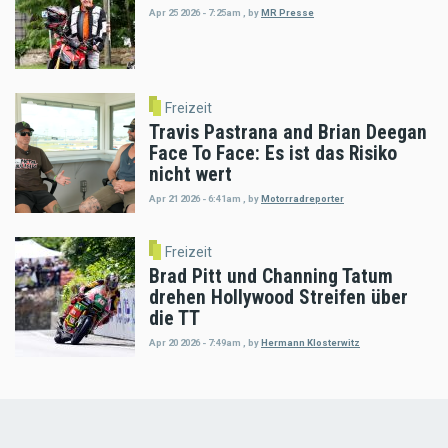
Apr 25 2026 - 7:25am
,
by
MR Presse
Freizeit
Travis Pastrana and Brian Deegan
Face To Face: Es ist das Risiko
nicht wert
Apr 21 2026 - 6:41am
,
by
Motorradreporter
Freizeit
Brad Pitt und Channing Tatum
drehen Hollywood Streifen über
die TT
Apr 20 2026 - 7:49am
,
by
Hermann Klosterwitz
Load