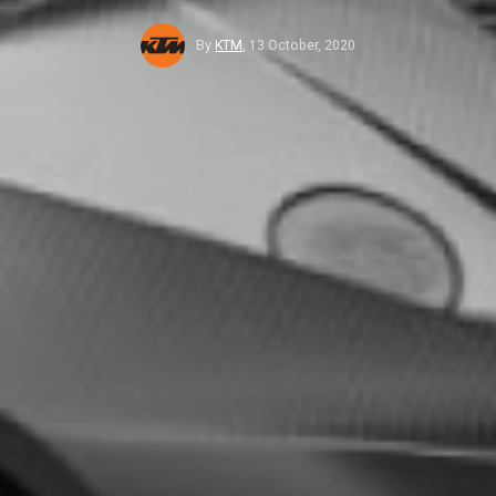
By
KTM
,
13 October, 2020