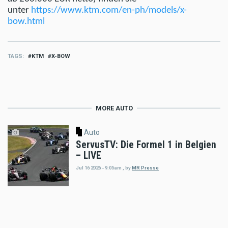
unter
https://www.ktm.com/en-ph/models/x-
bow.html
TAGS
KTM
X-BOW
MORE AUTO
Auto
ServusTV: Die Formel 1 in Belgien
– LIVE
Jul 16 2026 - 9:05am
,
by
MR Presse
Auto
Startschuss für F1 Pit Lane Walk