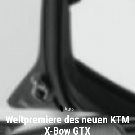
Auto
Weltpremiere des neuen KTM
X-Bow GTX