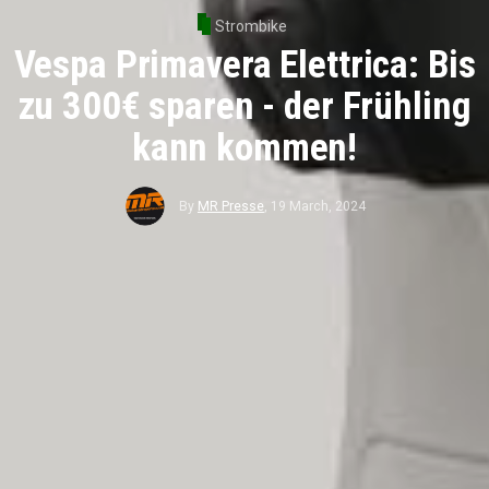
Strombike
Vespa Primavera Elettrica: Bis
zu 300€ sparen - der Frühling
kann kommen!
By
MR Presse
,
19 March, 2024