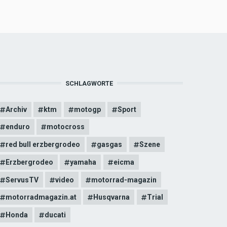
SCHLAGWORTE
Archiv
ktm
motogp
Sport
enduro
motocross
red bull erzbergrodeo
gasgas
Szene
Erzbergrodeo
yamaha
eicma
ServusTV
video
motorrad-magazin
motorradmagazin.at
Husqvarna
Trial
Honda
ducati