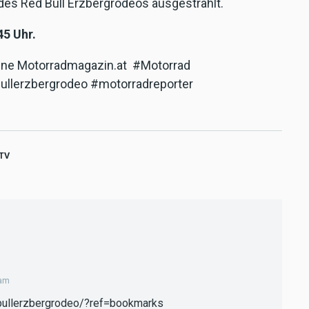
des Red Bull Erzbergrodeos ausgestrahlt.
45 Uhr.
line Motorradmagazin.at #Motorrad
ullerzbergrodeo #motorradreporter
TV
3am
bullerzbergrodeo/?ref=bookmarks