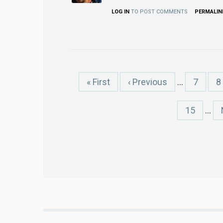
LOG IN
TO POST COMMENTS
PERMALIN
Pagination
First
« First
Previous
‹ Previous
…
Page
7
P
8
page
page
Page
15
…