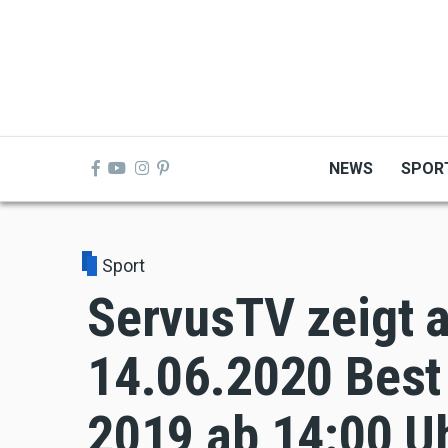
Skip
to
main
content
NEWS
SPOR
Sport
ServusTV zeigt 
14.06.2020 Best
2019 ab 14:00 U