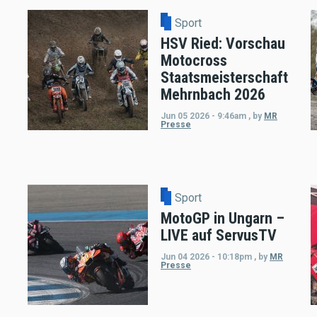
Sport
HSV Ried: Vorschau
Motocross
Staatsmeisterschaft
Mehrnbach 2026
Jun 05 2026 - 9:46am
,
by
MR
Presse
Sport
MotoGP in Ungarn –
LIVE auf ServusTV
Jun 04 2026 - 10:18pm
,
by
MR
Presse