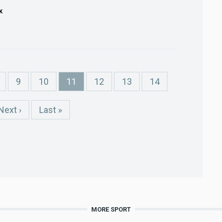
K
age
Page
9
Page
10
Current
11
Page
12
Page
13
Page
14
page
Next
Next ›
Last
Last »
page
page
MORE SPORT