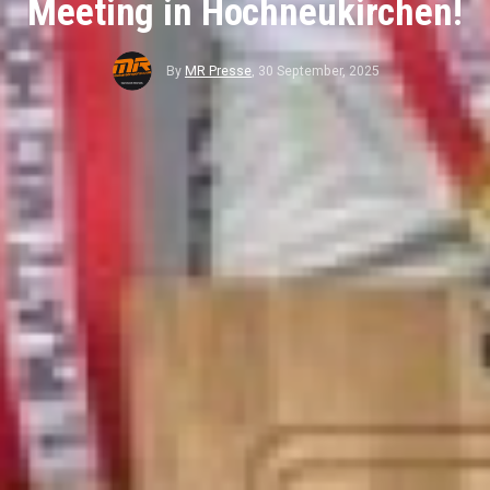
Meeting in Hochneukirchen!
By
MR Presse
,
30 September, 2025