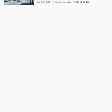
Aug 08 2026 - 9:19am
,
by
Daniele Alessandro
Sport
Billy Bolt: Renncomeback mit
Wildcard beim EnduroGP Wales
Aug 07 2026 - 7:49am
,
by
Husqvarna
Sport
Tobias Ebster mit neuem ZX Moto
Werksvertrag und großen Plänen
Aug 06 2026 - 7:58am
,
by
Daniele Alessandro
Sport
Enduro4Kids Nachbericht Red Bull
Ring, Spielberg 2026
Aug 05 2026 - 9:15am
,
by
Peter Bachler