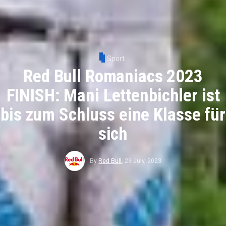
Sport
Red Bull Romaniacs 2023
FINISH: Mani Lettenbichler ist
bis zum Schluss eine Klasse für
sich
By
Red Bull
,
29 July, 2023