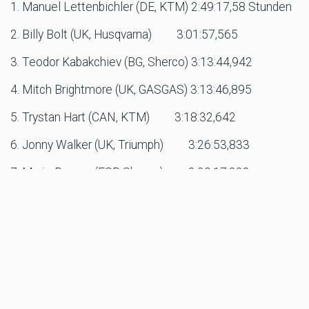
1. Manuel Lettenbichler (DE, KTM) 2:49:17,58 Stunden
2. Billy Bolt (UK, Husqvarna)
3:01:57,565
3. Teodor Kabakchiev (BG, Sherco) 3:13:44,942
4. Mitch Brightmore (UK, GASGAS) 3:13:46,895
5. Trystan Hart (CAN, KTM)
3:18:32,642
6. Jonny Walker (UK, Triumph)
3:26:53,833
7. Mario Roman (ESP, Sherco)
3:29:17,323
8. Graham Jarvis (UK, KTM)
3:39:39,218
9. Will Riordan (AUS, Sherco)
3:42:03,376
10. Alfredo Gomez (ESP, Beta)
3:44:55,805
11. Wade Young (RSA, GASGAS) 3:46:05,313