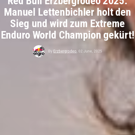
Red Bull Erzbergrodeo 2025:
Manuel Lettenbichler holt den
Sieg und wird zum Extreme
Enduro World Champion gekürt!
By
Erzbergrodeo
,
02 June, 2025