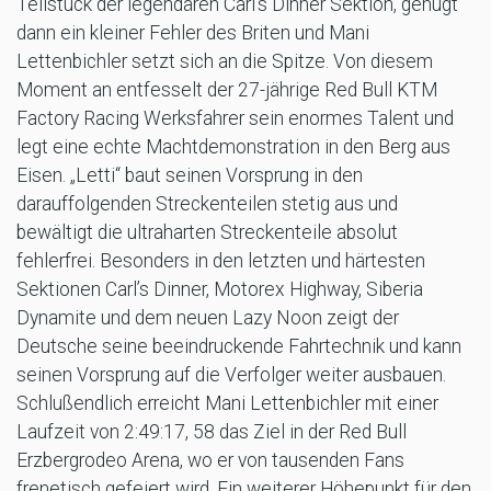
Teilstück der legendären Carl’s Dinner Sektion, genügt
dann ein kleiner Fehler des Briten und Mani
Lettenbichler setzt sich an die Spitze. Von diesem
Moment an entfesselt der 27-jährige Red Bull KTM
Factory Racing Werksfahrer sein enormes Talent und
legt eine echte Machtdemonstration in den Berg aus
Eisen. „Letti“ baut seinen Vorsprung in den
darauffolgenden Streckenteilen stetig aus und
bewältigt die ultraharten Streckenteile absolut
fehlerfrei. Besonders in den letzten und härtesten
Sektionen Carl’s Dinner, Motorex Highway, Siberia
Dynamite und dem neuen Lazy Noon zeigt der
Deutsche seine beeindruckende Fahrtechnik und kann
seinen Vorsprung auf die Verfolger weiter ausbauen.
Schlußendlich erreicht Mani Lettenbichler mit einer
Laufzeit von 2:49:17, 58 das Ziel in der Red Bull
Erzbergrodeo Arena, wo er von tausenden Fans
frenetisch gefeiert wird. Ein weiterer Höhepunkt für den