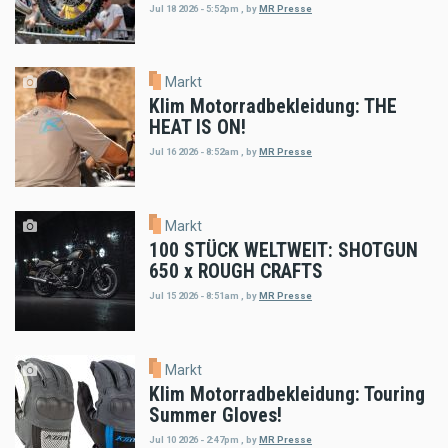
Jul 18 2026 - 5:52pm
,
by
MR Presse
Markt
Klim Motorradbekleidung: THE
HEAT IS ON!
Jul 16 2026 - 8:52am
,
by
MR Presse
Markt
100 STÜCK WELTWEIT: SHOTGUN
650 x ROUGH CRAFTS
Jul 15 2026 - 8:51am
,
by
MR Presse
Markt
Klim Motorradbekleidung: Touring
Summer Gloves!
Jul 10 2026 - 2:47pm
,
by
MR Presse