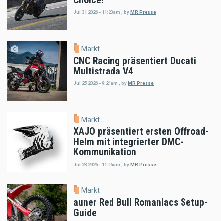
Choice!
Jul 31 2026 - 11:23am
,
by
MR Presse
Markt
CNC Racing präsentiert Ducati
Multistrada V4
Jul 25 2026 - 9:21am
,
by
MR Presse
Markt
XAJO präsentiert ersten Offroad-
Helm mit integrierter DMC-
Kommunikation
Jul 23 2026 - 11:06am
,
by
MR Presse
Markt
auner Red Bull Romaniacs Setup-
Guide