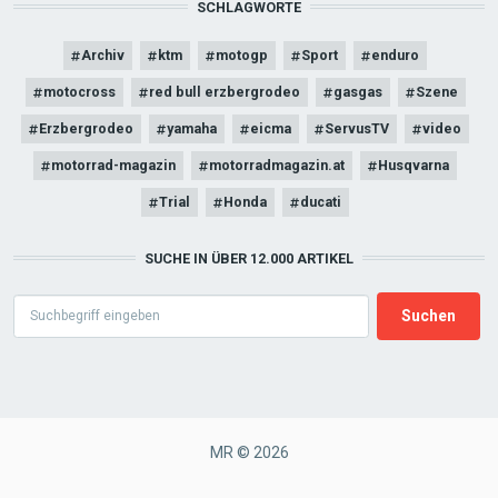
SCHLAGWORTE
Archiv
ktm
motogp
Sport
enduro
motocross
red bull erzbergrodeo
gasgas
Szene
Erzbergrodeo
yamaha
eicma
ServusTV
video
motorrad-magazin
motorradmagazin.at
Husqvarna
Trial
Honda
ducati
SUCHE IN ÜBER 12.000 ARTIKEL
Search
MR © 2026