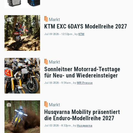
Markt
KTM EXC 6DAYS Modellreihe 2027
Jul 09 2026 - 12:52pm
,
by
KTM
Markt
Sonnleitner Motorrad-Testtage
für Neu- und Wiedereinsteiger
Jul 06 2026 - 9:54am
,
by
MR Presse
Markt
Husqvarna Mobility präsentiert
die Enduro-Modellreihe 2027
Jul 03 2026 - 8:32pm
,
by
Husqvarna