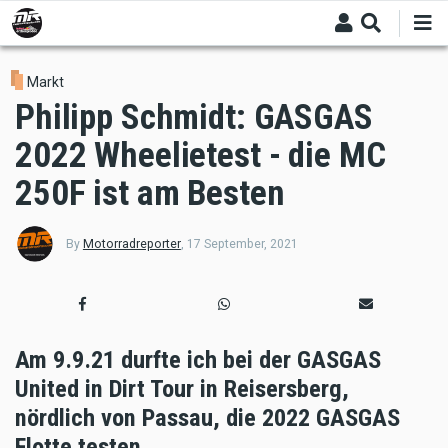
Skip
to
main
content
Markt
Philipp Schmidt: GASGAS
2022 Wheelietest - die MC
250F ist am Besten
By
Motorradreporter
,
17 September, 2021
Am 9.9.21 durfte ich bei der GASGAS
United in Dirt Tour in Reisersberg,
nördlich von Passau, die 2022 GASGAS
Flotte testen.