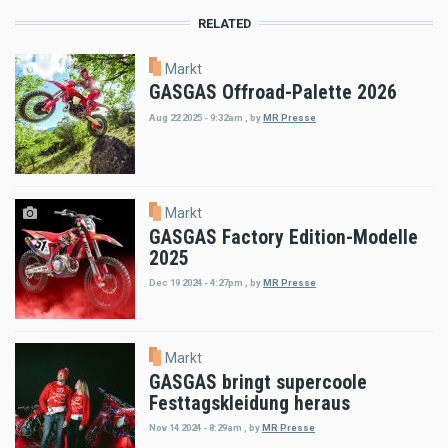
RELATED
Markt
GASGAS Offroad-Palette 2026
Aug 22 2025 - 9:32am
,
by
MR Presse
Markt
GASGAS Factory Edition-Modelle
2025
Dec 19 2024 - 4:27pm
,
by
MR Presse
Markt
GASGAS bringt supercoole
Festtagskleidung heraus
Nov 14 2024 - 8:29am
,
by
MR Presse