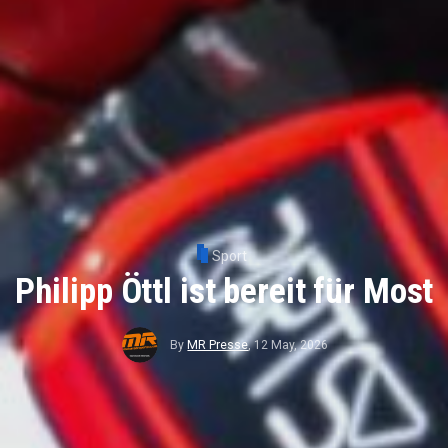
Sport
Philipp Öttl ist bereit für Most
By
MR Presse
,
12 May, 2026